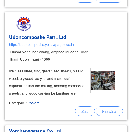
Udoncomposite Part., Ltd.
https://udoncomposite.yellowpages.co.th
Tumbol Nongkhonkwang, Amphoe Mueang Udon
Thani, Udon Thani 41000
stainless steel, zinc, galvanized sheets, plastic
wood, plywood, acrylic, and more. our
capabilities include routing, bending composite
sheets, and wood carving for furniture. we
manufacture decorative panels and privacy
Category
:
Posters
screens using advanced technology, including
cnc routers, plasma cutters, fiber
lasers
Vorchanwattana Co Ltd