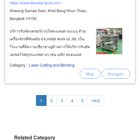
https://www.dkmetal-work.com
Khwang Samae Dam, Khet Bang Khun Thian,
Bangkok 10150
บริการรับตัดเลเซอร์งานโลหะแผ่นตามแบบ ด้วย
เครื่องจักรที่ทันสมัย d.k.metal work co.,ltd. เป็น
โรงงานที่มีความเชี่ยวชาญด้านการให้บริการรับตัด
เลเซอร์วัสดุประเภทต่างๆ เช่น เหล็ก สแตนเลส
อะลูมิเนียม ทองเหลือง ทองแดง ไทเทเนียม ไม้ อะค
Category
:
Laser Cutting and Bending
ริลิค โดยใช้เครื่องเลเซอร์ของ mitsubishi จาก
ประเทศญี่ปุ่น และ
Pagination
Current
1
Page
2
Page
3
Page
4
Page
5
Next
next
page
page
Related Category