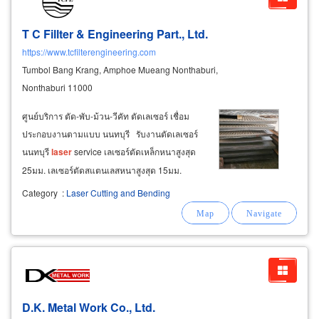
T C Fillter & Engineering Part., Ltd.
https://www.tcfilterengineering.com
Tumbol Bang Krang, Amphoe Mueang Nonthaburi,
Nonthaburi 11000
ศูนย์บริการ ตัด-พับ-ม้วน-วีคัท ตัดเลเซอร์ เชื่อม
ประกอบงานตามแบบ นนทบุรี รับงานตัดเลเซอร์
นนทบุรี
laser
service เลเซอร์ตัดเหล็กหนาสูงสุด
25มม. เลเซอร์ตัดสแตนเลสหนาสูงสุด 15มม.
Category
:
Laser Cutting and Bending
D.K. Metal Work Co., Ltd.