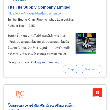
Fits Fits Supply Company Limited
https://www.ตัดเลเซอร์พับเชื่อมประกอบ.com
Tumbol Bueng Kham Phroi, Amphoe Lam Luk Ka,
Pathum Thani 12150
รับผลิตชิ้นส่วนอุปกรณ์ไฟฟ้าและอิเล็กทรอนิกส์
ผลิตส่วนประกอบเครื่องจักร ส่วนประกอบเครื่องมือ
ชิ้นส่วนวัสดุก่อสร้าง รับงานลูกค้าบุคคลทั่วไปจนถึง
ธุรกิจบริษัท ห้างร้าน โรงงานอุตสหกรรม maker ,
d.i.y ร้านเลเซอร์เหล็ก ร้านเลเซอร์สแตนเลส
Category
:
Laser Cutting and Bending
ลำลูกกา ปทุมธานี และต่างจังหวัด รับตัดเลเซอร์
และฉลุเลเซอร์เหล็กแผ่น-สแตนเลสแผ่น ด้วยเครื่อง
fiber
laser
โรงงานเลเซอร์ ตัด พับ ม้วน เชื่อม เหล็ก