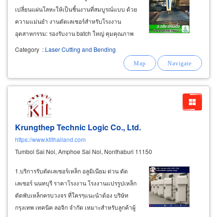
เปลี่ยนแผ่นโลหะให้เป็นชิ้นงานที่สมบูรณ์แบบ ด้วย
ความแม่นยำ งานตัดเลเซอร์สำหรับโรงงาน
อุตสาหกรรม: รองรับงาน batch ใหญ่ คุมคุณภาพ
สม่ำเสมอ ตอบโจทย์ฝ่ายจัดซื้อและไลน์ผลิตที่
Category
:
Laser Cutting and Bending
ต้องการความต่อเนื่อง งานวิศวกรรมและชิ้นส่วน
เครื่องจักร: เน้นค่า tolerance ที่เป๊ะตาม
Krungthep Technic Logic Co., Ltd.
https://www.ktlthailand.com
Tumbol Sai Noi, Amphoe Sai Noi, Nonthaburi 11150
1.บริการรับตัดเลเซอร์เหล็ก อลูมิเนียม ด่วน ตัด
เลเซอร์ นนทบุรี ราคาโรงงาน โรงงานแปรรูปเหล็ก
ตัดพับเหล็กครบวงจร ที่ใครๆแนะนำต้อง บริษัท
กรุงเทพ เทคนิค ลอจิก จำกัด เหมาะสำหรับลูกค้าผู้