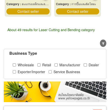
Category :
ตะแกรงเหล็กและลวดตาข่าย
Category :
การปั๊มและตัดโลหะ
Contact seller
Contact seller
About 49 results for Laser Cutting and Bending category
Business Type
Wholesale
Retail
Manufacturer
Dealer
Exporter/Importer
Service Business