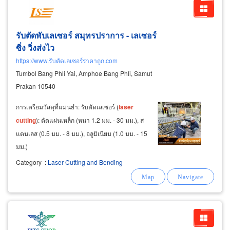
รับตัดพับเลเซอร์ สมุทรปราการ - เลเซอร์
ซิ่ง วิ่งส่งไว
https://www.รับตัดเลเซอร์ราคาถูก.com
Tumbol Bang Phli Yai, Amphoe Bang Phli, Samut
Prakan 10540
การเตรียมวัสดุที่แม่นยำ: รับตัดเลเซอร์ (
laser
cutting
): ตัดแผ่นเหล็ก (หนา 1.2 มม. - 30 มม.), ส
แตนเลส (0.5 มม. - 8 มม.), อลูมิเนียม (1.0 มม. - 15
มม.)
Category
:
Laser Cutting and Bending