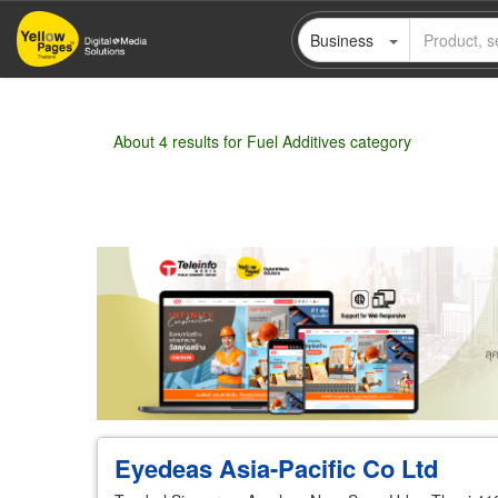
Skip
Business
to
main
content
About 4 results for Fuel Additives category
Wholesale
Retail
Manufacturer
Deal
Eyedeas Asia-Pacific Co Ltd