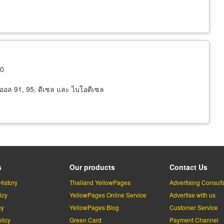
10
โซออล 91, 95, ดีเซล และ ไบโอดีเซล
s
Our products
Contact Us
History
Thailand YellowPages
Advertising Consult
icy
YellowPages Online Service
Advertise with us
cy
YellowPages Blog
Customer Service
licy
Green Card
Payment Channel