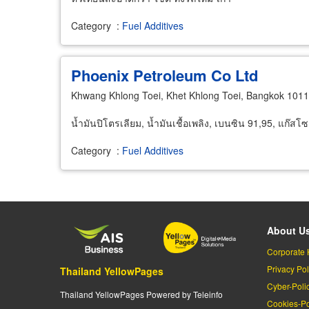
Category
:
Fuel Additives
Phoenix Petroleum Co Ltd
Khwang Khlong Toei, Khet Khlong Toei, Bangkok 101
น้ำมันปิโตรเลียม, น้ำมันเชื้อเพลิง, เบนซิน 91,95, แก๊ส
Category
:
Fuel Additives
About U
Corporate 
Privacy Pol
Thailand YellowPages
Cyber-Poli
Thailand YellowPages Powered by Teleinfo
Cookies-Po