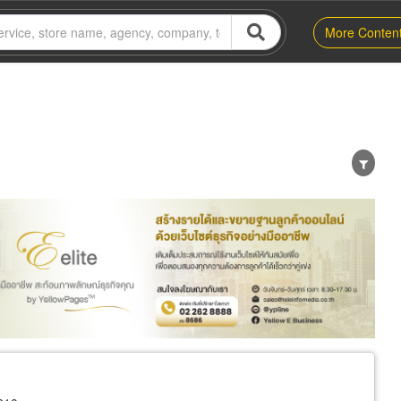
More Conten
er
Exporter/Importer
Service Business