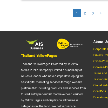
Pagination
Current
1
Page
2
Page
3
Page
4
page
About U
Corporate 
Privacy Pol
Thailand YellowPages
Cyber-Poli
Thailand YellowPages Powered by Teleinfo
Cookies-Po
Media Public Company Limited a subsidiary of
Terms and 
AIS As a leader who never stops developing the
Testimonia
best digital marketing services through website
Global Yel
platform that including products and services from
COVID-19
trusted entrepreneur list that have been verified
Domain regi
by YellowPages and display on all business
categories in Thailand. We deliver service