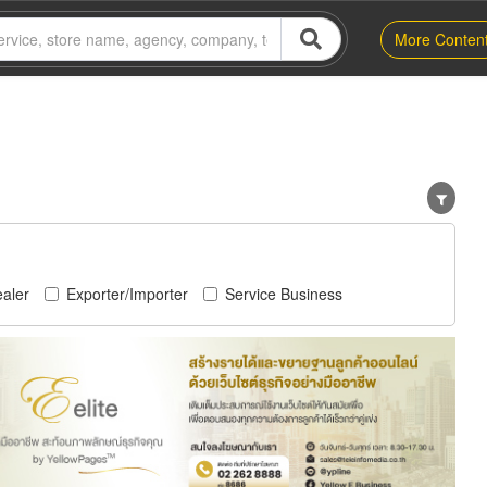
More Conten
aler
Exporter/Importer
Service Business