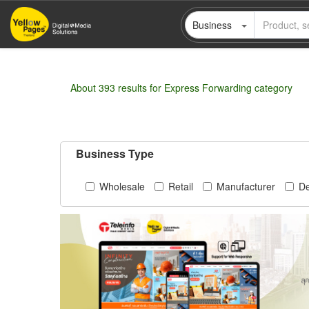
Skip
Business
to
main
content
About 393 results for Express Forwarding category
Business Type
Wholesale
Retail
Manufacturer
De