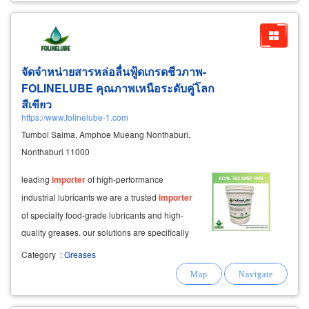
จัดจำหน่ายสารหล่อลื่นฟู้ดเกรดชีวภาพ-
FOLINELUBE คุณภาพเหนือระดับคู่โลก
สีเขียว
https://www.folinelube-1.com
Tumbol Saima, Amphoe Mueang Nonthaburi,
Nonthaburi 11000
leading
importer
of high-performance
industrial lubricants we are a trusted
importer
of specialty food-grade lubricants and high-
quality greases. our solutions are specifically
designed to meet the rigorous demands of
Category
:
Greases
machinery and production equipment across
diverse sectors, including: food