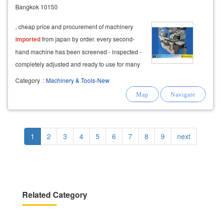
Bangkok 10150
, cheap price and procurement of machinery
imported
from japan by order. every second-
hand machine has been screened - inspected -
completely adjusted and ready to use for many
years. delivery
service
and complete after-
Category
:
Machinery & Tools-New
sales
service
are available.
Pagination
Current
1
Page
2
Page
3
Page
4
Page
5
Page
6
Page
7
Page
8
Page
9
Next
next
page
page
Related Category