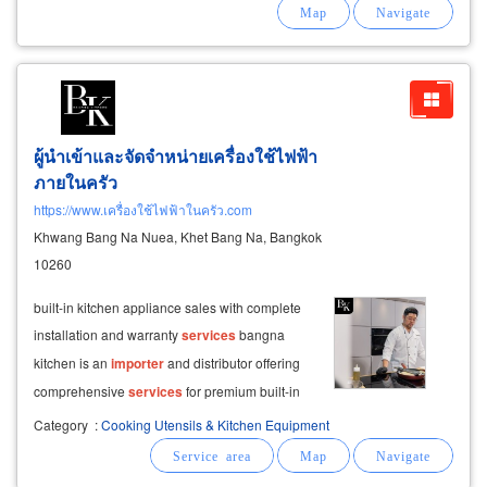
ตลอด
ผู้นำเข้าและจัดจำหน่ายเครื่องใช้ไฟฟ้า
ภายในครัว
https://www.เครื่องใช้ไฟฟ้าในครัว.com
Khwang Bang Na Nuea, Khet Bang Na, Bangkok
10260
built-in kitchen appliance sales with complete
installation and warranty
services
bangna
kitchen is an
importer
and distributor offering
comprehensive
services
for premium built-in
kitchen appliances. we carefully select leading
Category
:
Cooking Utensils & Kitchen Equipment
brand-name products that meet world-class
standards, delivering excellent