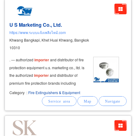
U S Marketing Co., Ltd.
https://www.ระบบแจ้งเพลิงไหม้.com
Khwang Bangkapi, Khet Huai Khwang, Bangkok
10310
. — authorized
importer
and distributor of fire
protection equipment u.s. marketing co., ltd. is
the authorized
importer
and distributor of
premium fire protection brands including
honeywell, notifier, fire-lite, silent knight, and
Category
:
Fire Extinguishers & Equipment
system sensor. all products meet ul and fm
global standards. we provide