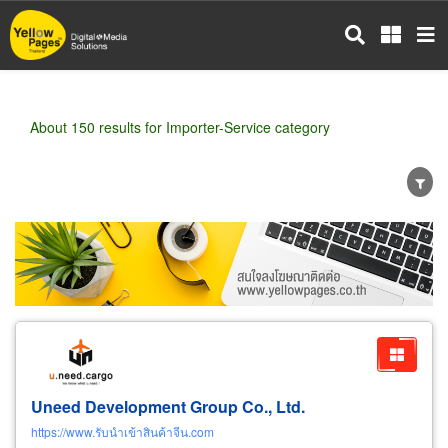
Skip
to
main
content
About 150 results for Importer-Service category
Wholesale
Retail
Manufacturer
Dealer
Exporter/Importer
Service Business
Uneed Development Group Co., Ltd.
https://www.รับนำเข้าสินค้าจีน.com