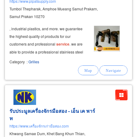
https://www.pipatsupply.com
Tumbol Thepharak, Amphoe Mueang Samut Prakarn,
Samut Prakan 10270
, industrial plastics, and more. we guarantee
the highest quality of products for our
customers and professional
service
. we are
able to provide a professional stainless steel
wire netting cutting
service
, producing high-
Category
:
Grilles
quality, made-to-order workpieces according to
your requested specifications
รับประมูลเครื่องจักรมือสอง - เอ็น เค พาร์
ท
https://www.เครื่องจักรเก่ามือสอง.com
Khwang Samae Dum, Khet Bang Khun Thian,