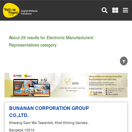
Skip
to
main
content
About 29 results for Electronic Manufacturers'
Representatives category
Wholesale
Retail
Manufacturer
Dealer
Exporter/Importer
Service Business
BUNANAN CORPORATION GROUP
CO.,LTD.
Khwang Sam Wa Tawantok, Khet Khlong Samwa,
Bangkok 10510