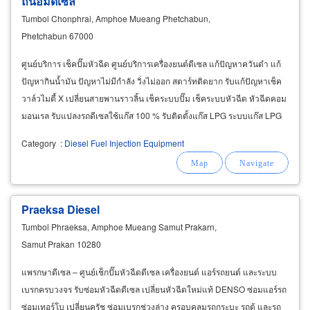
ถนอมดีเซล
Tumbol Chonphrai, Amphoe Mueang Phetchabun,
Phetchabun 67000
ศูนย์บริการ เช็คปั๊มหัวฉีด ศูนย์บริการเครื่องยนต์ดีเซล แก้ปัญหาควันดำ แก้
ปัญหากินน้ำมัน ปัญหาไม่มีกำลัง วิ่งไม่ออก สตาร์ทติดยาก รับแก้ปัญหาเช็ค
วาล์วไมตี้ X เปลี่ยนสายพานราวลิ้น เช็คระบบปั๊ม เช็คระบบหัวฉีด หัวฉีดคอม
มอนเรล รับแปลงรถดีเซลใช้แก๊ส 100 % รับติดตั้งแก๊ส LPG ระบบแก๊ส LPG
ของรถยนต์ดีเซล และเบนซิน
Category
:
Diesel Fuel Injection Equipment
Praeksa Diesel
Tumbol Phraeksa, Amphoe Mueang Samut Prakarn,
Samut Prakan 10280
แพรกษาดีเซล – ศูนย์เช็กปั๊มหัวฉีดดีเซล เครื่องยนต์ แอร์รถยนต์ และระบบ
เบรกครบวงจร รับซ่อมหัวฉีดดีเซล เปลี่ยนหัวฉีดใหม่แท้ DENSO ซ่อมแอร์รถ
ซ่อมเทอร์โบ เปลี่ยนครัช ซ่อมเบรกช่วงล่าง ครอบคลุมรถกระบะ รถตู้ และรถ