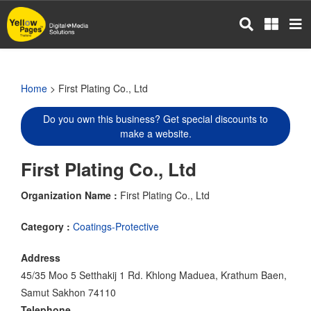
Skip
to
main
content
Home
> First Plating Co., Ltd
Do you own this business? Get special discounts to
make a website.
First Plating Co., Ltd
Organization Name :
First Plating Co., Ltd
Category :
Coatings-Protective
Address
45/35 Moo 5 Setthakij 1 Rd. Khlong Maduea, Krathum Baen,
Samut Sakhon 74110
Telephone