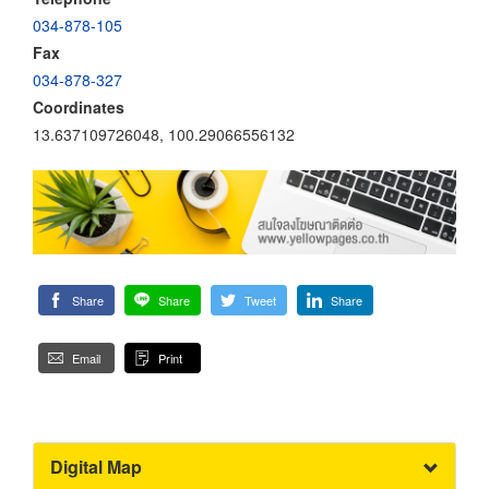
034-878-105
Fax
034-878-327
Coordinates
13.637109726048, 100.29066556132
Share
Share
Tweet
Share
Email
Print
Digital Map