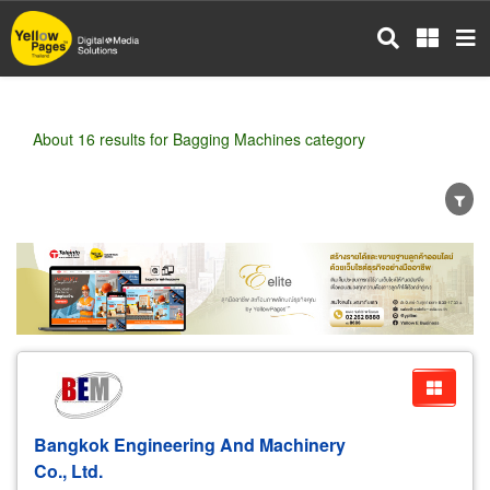
Skip
to
main
content
About 16 results for Bagging Machines category
Wholesale
Retail
Manufacturer
Dealer
Exporter/Importer
Service Business
Bangkok Engineering And Machinery
Co., Ltd.