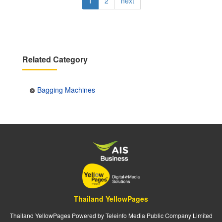
Current
1
Page
2
Next
next
page
page
Related Category
Bagging Machines
Thailand YellowPages
Thailand YellowPages Powered by Teleinfo Media Public Company Limited