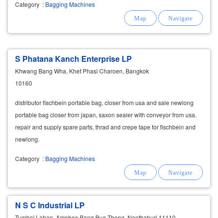
Category
:
Bagging Machines
S Phatana Kanch Enterprise LP
Khwang Bang Wha, Khet Phasi Charoen, Bangkok
10160
distributor fischbein portable bag, closer from usa and sale newlong
portable bag closer from japan, saxon sealer with conveyor from usa.
repair and supply spare parts, thrad and crepe tape for fischbein and
newlong.
Category
:
Bagging Machines
N S C Industrial LP
Tumbol Lahan, Amphoe Bang Bua Thong, Nonthaburi 11110