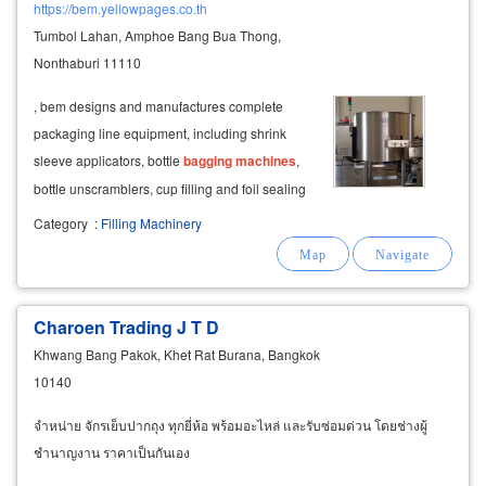
https://bem.yellowpages.co.th
Tumbol Lahan, Amphoe Bang Bua Thong,
Nonthaburi 11110
, bem designs and manufactures complete
packaging line equipment, including shrink
sleeve applicators, bottle
bagging
machines
,
bottle unscramblers, cup filling and foil sealing
machines
, carton packaging systems, hot melt
Category
:
Filling Machinery
case sealers, rotary labeling
machines
, robotic
automation systems, shrink wrap
Charoen Trading J T D
Khwang Bang Pakok, Khet Rat Burana, Bangkok
10140
จำหน่าย จักรเย็บปากถุง ทุกยี่ห้อ พร้อมอะไหล่ และรับซ่อมด่วน โดยช่างผู้
ชำนาญงาน ราคาเป็นกันเอง