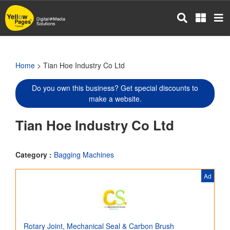
Skip
to
main
content
Home
> Tian Hoe Industry Co Ltd
Do you own this business? Get special discounts to
make a website.
Tian Hoe Industry Co Ltd
Category :
Bagging Machines
Ad
Rotary Joint, Mechanical Seal & Carbon Brush