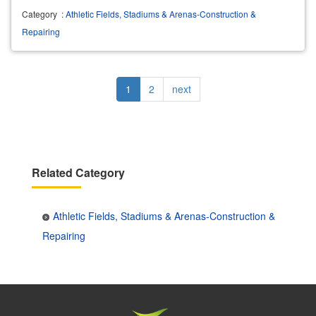
Category
:
Athletic Fields, Stadiums & Arenas-Construction &
Repairing
Pagination
Current
1
Page
2
Next
next
page
page
Related Category
Athletic Fields, Stadiums & Arenas-Construction &
Repairing