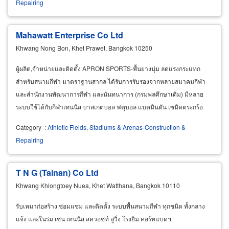
Repairing
Mahawatt Enterprise Co Ltd
Khwang Nong Bon, Khet Prawet, Bangkok 10250
ผู้ผลิต,จำหน่ายและติดตั้ง APRON SPORTS-พื้นยางนุ่ม ลดแรงกระแทก
สำหรับสนามกีฬา มาตราฐานสากล ได้รับการรับรองจากหลายสมาคมกีฬา
และสำนักงานพัฒนาการกีฬา และนันทนาการ (กรมพลศึกษาเดิม) มีหลาย
ระบบใช้ได้กับกีฬาเทนนิส บาสเกตบอล ฟตุบอล แบตมินตัน เซมิดตระกร้อ
วอลเลย์บอล ฯลฯ
Category
:
Athletic Fields, Stadiums & Arenas-Construction &
Repairing
T N G (Tainan) Co Ltd
Khwang Khlongtoey Nuea, Khet Watthana, Bangkok 10110
รับเหมาก่อสร้าง ซ่อมแซม และติดตั้ง ระบบพื้นสนามกีฬา ทุกชนิด ทั้งกลาง
แจ้ง และในร่ม เช่น เทนนิส สควอซท์ ลู่วิ่ง โรงยิม คอร์ทแบดฯ