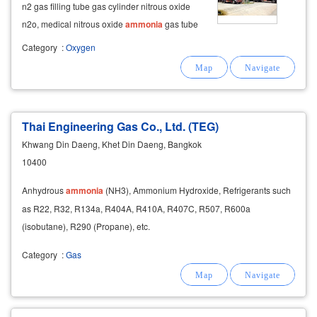
n2 gas filling tube gas cylinder nitrous oxide
n2o, medical nitrous oxide
ammonia
gas tube
ammonia
anhydrous nh3 gas used in
Category
:
Oxygen
refrigeration.
Thai Engineering Gas Co., Ltd. (TEG)
Khwang Din Daeng, Khet Din Daeng, Bangkok
10400
Anhydrous
ammonia
(NH3), Ammonium Hydroxide, Refrigerants such
as R22, R32, R134a, R404A, R410A, R407C, R507, R600a
(isobutane), R290 (Propane), etc.
Category
:
Gas