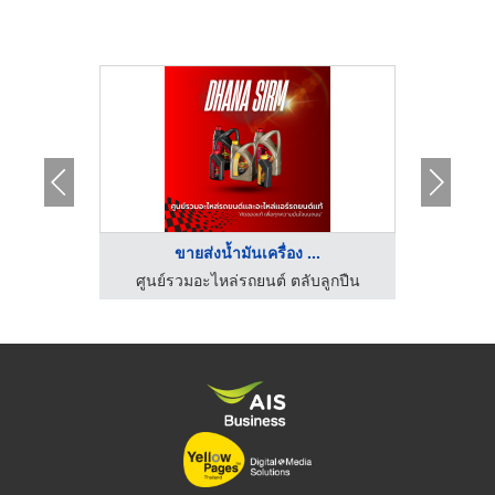
..
ขายส่งน้ำมันเครื่อง ...
ผ
ผู้ผลิตป้ายความปลอดภัย - นีโอ คอร์ปอเรชั่น กรุ๊ป
ศูนย์รวมอะไหล่รถยนต์ ตลับลูกปืน