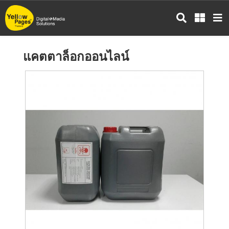
ข้าม
ไป
ยัง
เนื้อหา
แคตตาล็อกออนไลน์
หลัก