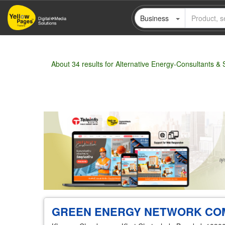
Skip
Business
to
main
content
About 34 results for Alternative Energy-Consultants &
Wholesale
Retail
Manufacturer
Deal
GREEN ENERGY NETWORK COM