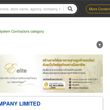
More Conten
 System Contractors category
er
Exporter/Importer
Service Business
PANY LIMITED