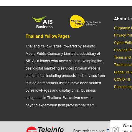
About U
Corporate 
Privacy Pol
Thailand YellowPages
Cyber-Poli
Thailand YellowPages Powered by Teleinfo
Cookies-Po
Media Public Company Limited a subsidiary of
Terms and 
AIS As a leader who never stops developing the
Testimonia
best digital marketing services through website
Global Yel
platform that including products and services from
COVID-19
trusted entrepreneur list that have been verified
Domain regi
by YellowPages and display on all business
categories in Thailand. We deliver service
beyond expectation from professional team.
We u
Copyright © 2569
Thailand Yel
We us