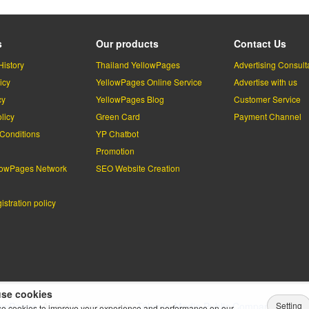
s
Our products
Contact Us
History
Thailand YellowPages
Advertising Consult
icy
YellowPages Online Service
Advertise with us
cy
YellowPages Blog
Customer Service
licy
Green Card
Payment Channel
Conditions
YP Chatbot
l
Promotion
lowPages Network
SEO Website Creation
stration policy
se cookies
Setting
lowPages.
All rights reserved by
Teleinfo Media Public Company Limited
e cookies to improve your experience and performance on our