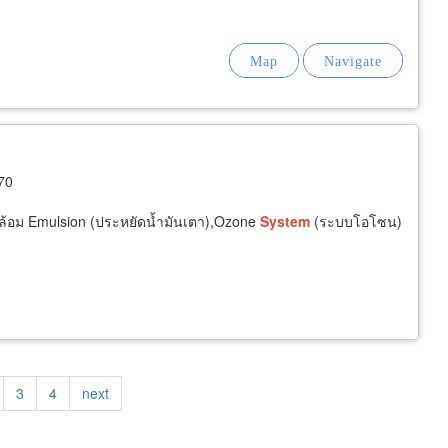
70
ล้อม Emulsion (ประหยัดน้ำมันเตา),Ozone
System
(ระบบโอโซน)
ge
Page
3
Page
4
Next
next
page