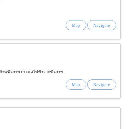
0
น่ายก๊าซชีวภาพ กระแสไฟฟ้าจากชีวภาพ
0