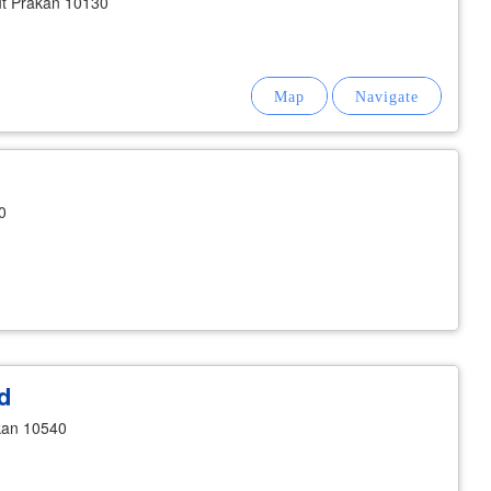
t Prakan 10130
0
d
kan 10540