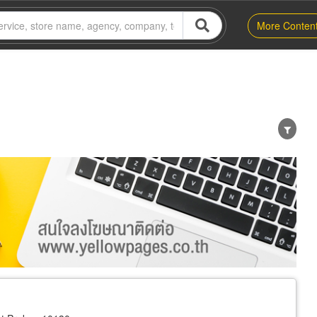
More Conten
er
Exporter/Importer
Service Business