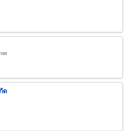
0160
กัด