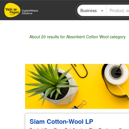
Skip
Business
to
main
content
About 20 results for Absorbent Cotton Wool category
Wholesale
Retail
Manufacturer
Deal
Siam Cotton-Wool LP