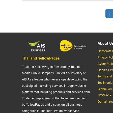
Pagination
Cu
1
pa
About U
Corporate 
Privacy Pol
Thailand YellowPages
Cyber-Poli
Thailand YellowPages Powered by Teleinfo
Cookies-Po
Media Public Company Limited a subsidiary of
Terms and 
AIS As a leader who never stops developing the
Testimonia
best digital marketing services through website
Global Yel
platform that including products and services from
COVID-19
trusted entrepreneur list that have been verified
Domain regi
by YellowPages and display on all business
categories in Thailand. We deliver service