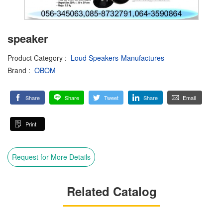
speaker
Product Category
:
Loud Speakers-Manufactures
Brand
:
OBOM
Share
Share
Tweet
Share
Email
Print
Request for More Details
Related Catalog