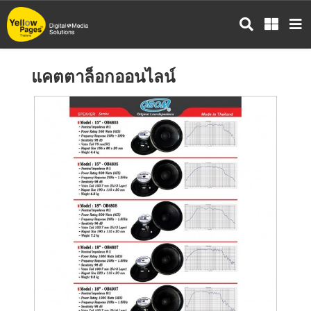
ข้าม
ไป
ยัง
เนื้อหา
แคตตาล็อกออนไลน์
หลัก