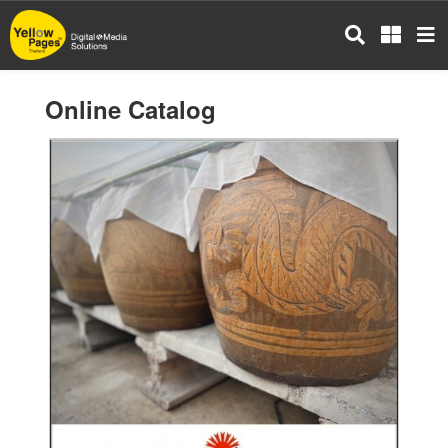
Skip
to
main
content
Online Catalog