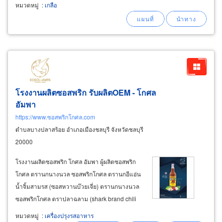
การเกษตร ผู้ผลิตขายส่ง เกลือทะเลป่น ราคาถูก
หมวดหมู่
:
เกลือ
แพ็ค บรรจุถุง 600กรัม, 180กรัม, 120กรัม, 90กรัม
ความเค็ม 280 ppt มีเกลือเก่าขาย
โรงงานผลิตซอสพริก รับผลิตOEM - โกศล
อัมพา
https://www.ซอสพริกโกศล.com
ตำบลบางปลาสร้อย อำเภอเมืองชลบุรี จังหวัดชลบุรี
20000
โรงงานผลิตซอสพริก โกศล อัมพา ผู้ผลิตซอสพริก
โกศล ตรานกนางนวล ซอสพริกโกศล ตรานกอีแอ่น
น้ำจิ้มสามรส (ซอสหวานบ๊วยเจี่ย) ตรานกนางนวล
ซอสพริกโกศล ตราปลาฉลาม (shark brand chili
sauce) ซอสพริกโกศล ตรานกนางนวล (เผ็ดกลาง)
หมวดหมู่
:
เครื่องปรุงรสอาหาร