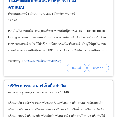
โรงงานผลิต แกลลอน กระปุก กระป๋อง
ตามแบบ
ตำบลคลองหนึ่ง อำเภอคลองหลวง จังหวัดปทุมธานี
12120
เราเป็นโรงงานผลิตบรรจุภัณฑ์ขวดพลาสติกฟู้ดเกรด HDPE plastic bottle
food grade manufacturer จำหน่ายส่งขวดพลาสติกทั่วประเทศ และรับจ้าง
เป่าขวดพลาสติก ยินดีให้ปรึกษาเรื่องบรรจุภัณฑ์พลาสติกกับผู้ใช้ทุกโรงงาน
ขายส่งขวดพลาสติกฟู้ดเกรด HDPE ราคาโรงงาน ให้กับโรงงานผลิตอาหาร
โรงงานผลิตเครื่องดื่มนมสด โรงงานผลิตเครื่องปรุงรสอาหาร
หมวดหมู่
:
ภาชนะพลาสติกสำหรับบรรจุ
บริษัท ธารทอง มาร์เก็ตติ้ง จำกัด
แขวงทุ่งครุ เขตทุ่งครุ กรุงเทพมหานคร 10140
พริกน้ำเงี้ยว พริกข้าวซอย พริกแกงฮังเล พริกอ่อง พริกแกงคั่ว พริกแกงเผ็ด
พริกแกงเขียวหวาน พริกแกงพะแนง พริกแกงส้ม พริกน้ำยา พริกแกงมัสมั่น
พริกแกงกะหรี่ พริกเผากุ้ง พริกต้มยำ พริกคั่วกลิ้ง พริกแกงไตปลา พริกส้มใต้