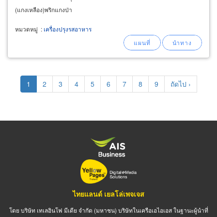
(แกงเหลือง)พริกแกงป่า
หมวดหมู่
:
เครื่องปรุงรสอาหาร
Pagination
Current
1
Page
2
Page
3
Page
4
Page
5
Page
6
Page
7
Page
8
Page
9
Next
ถัดไป ›
page
page
ไทยแลนด์ เยลโล่เพจเจส
โดย บริษัท เทเลอินโฟ มีเดีย จำกัด (มหาชน) บริษัทในเครือเอไอเอส ในฐานะผู้นำที่