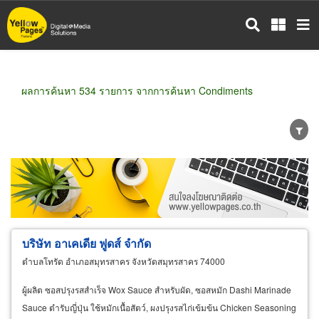
ข้าม
ไป
ยัง
เนื้อหา
หลัก
ผลการค้นหา 534 รายการ จากการค้นหา Condiments
ขายส่ง
ขายปลีก
ผู้ผลิต
ตัวแทนจัดจำหน่าย
ผู้ส่งออก/นำเข้า
ธุรกิจบริการ
บริษัท อาเคเดีย ฟูดส์ จำกัด
ตำบลโทรัด อำเภอสมุทรสาคร จังหวัดสมุทรสาคร 74000
ผู้ผลิต ซอสปรุงรสสำเร็จ Wox Sauce สำหรับผัด, ซอสหมัก Dashi Marinade
Sauce ตำรับญี่ปุ่น ใช้หมักเนื้อสัตว์, ผงปรุงรสไก่เข้มข้น Chicken Seasoning