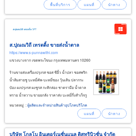
โดดเด่นด้วยรสชาติที่กลมกล่อม เปรี้ยว หวานเเละ
กลิ่นของพริกกับกระเทียมที่เย้ายวนเป็นเอกลักษณ์
ส.ปุณณวิถี เทรดดิ้ง ขายส่งน้ำตาล
https://www.s-punnawithi.com
แขวงบางจาก เขตพระโขนง กรุงเทพมหานคร 10260
ร้านขายส่งเครื่องปรุงรส ซอส ซีอิ้ว น้ำปลา ซอสพริก
น้ำส้มสายชู บะหมี่คัพ-บะหมี่ซอง วุ้นเส้น ปลากระ
ป๋อง ผงปรุงรส ผงชูรส กะทิกล่อง ชาตรามือ น้ำตาล
ทราย น้ำหวาน ขายยกลัง ราคาส่ง บะหมี่กึ่งสำเร็จรู
ปมาม่าบิ๊กแพ็คราคาส่ง มาม่าบิ๊กแพ็ครสต้มยำกุ้ง
หมวดหมู่
:
ผู้ผลิตและจำหน่ายสินค้าอุปโภคบริโภค
น้ำข้น 90กรัม x 24ซอง ขายยกลัง มาม่าคัพรส
ต้มยำกุ้งน้ำข้น60
บริษัท โกลโบ อินเตอร์เนชั่นแนล ดิสทริบิวชั่น จำกัด