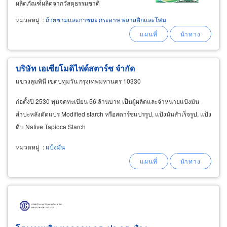
ผลิตภัณฑ์ผลิตจากวัสดุธรรมชาติ
(biodegradable) เป็นมิตรกับสิ่งแวดล้อม ช้อน,
หมวดหมู่
:
ถ้วยชามและภาชนะ กระดาษ พลาสติกและโฟม
ส้อม, กล่องใส่อาหาร 1 ช่อง 2 ช่อง, แก้วน้ำ, หลอด
ดูดน้ำ, ถุงขยะ ผลิตจากวัสดุธรรมชาติย่อยสลายเอง
ตามธรรมชาติ
บริษัท เอเซียโมดิไฟด์สตาร์ซ จำกัด
แขวงลุมพินี เขตปทุมวัน กรุงเทพมหานคร 10330
ก่อตั้งปี 2530 ทุนจดทะเบียน 56 ล้านบาท เป็นผู้ผลิตและจำหน่ายแป้งมัน
สำปะหลังดัดแปร Modified starch หรือสตาร์ชแปรรูป, แป้งมันสำเร็จรูป, แป้ง
ดิบ Native Tapioca Starch
หมวดหมู่
:
แป้งมัน