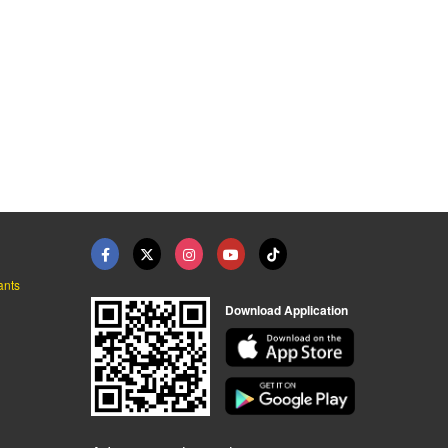
ants
Download Application