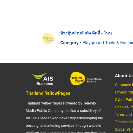
ห้างหุ้นส่วนจำกัด คิดดี้ - ไนน
Category :
Playground-Tools & Equipmen
About U
Corporate 
Privacy Pol
Thailand YellowPages
Cyber-Poli
Thailand YellowPages Powered by Teleinfo
Cookies-Po
Media Public Company Limited a subsidiary of
Terms and 
AIS As a leader who never stops developing the
Testimonia
best digital marketing services through website
Global Yel
platform that including products and services from