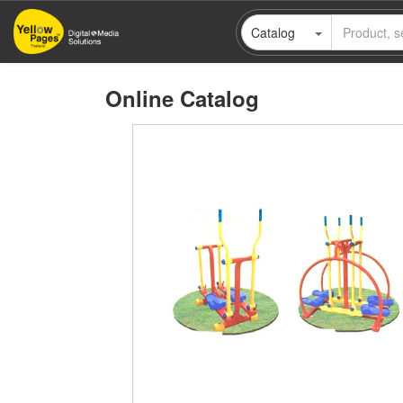
Skip
Catalog
to
main
content
Online Catalog