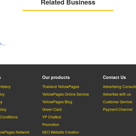
Related Business
t
s
Our products
Contact Us
History
Thailand YellowPages
Advertising Consult
icy
YellowPages Online Service
Advertise with us
cy
YellowPages Blog
Customer Service
licy
Green Card
Payment Channel
Conditions
YP Chatbot
l
Promotion
lowPages Network
SEO Website Creation