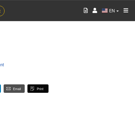
EN
t
nt
Email
Print