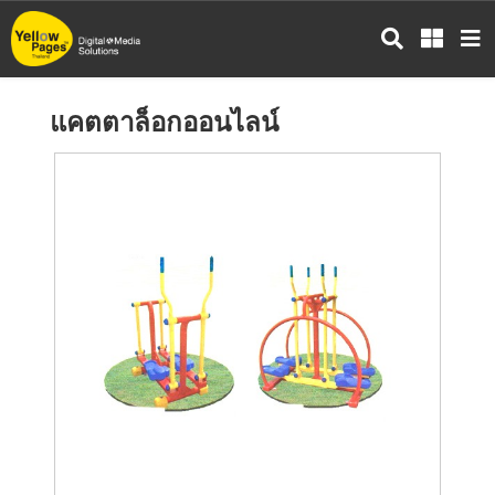
ข้าม
ไป
ยัง
เนื้อหา
แคตตาล็อกออนไลน์
หลัก