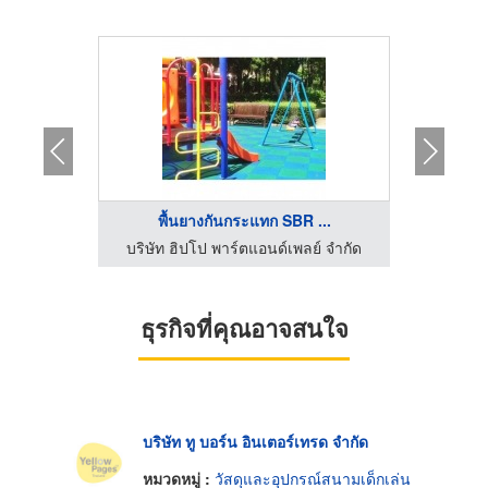
...
พื้นยางกันกระแทก SBR ...
์ จำกัด
บริษัท ฮิปโป พาร์ตแอนด์เพลย์ จำกัด
บริษัท
ธุรกิจที่คุณอาจสนใจ
บริษัท ทู บอร์น อินเตอร์เทรด จำกัด
หมวดหมู่ :
วัสดุและอุปกรณ์สนามเด็กเล่น