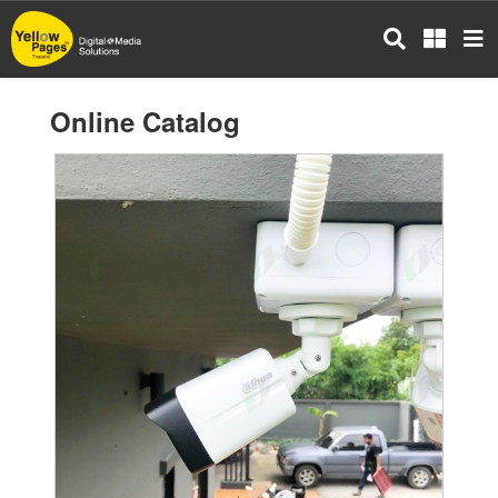
Skip
to
main
content
Online Catalog