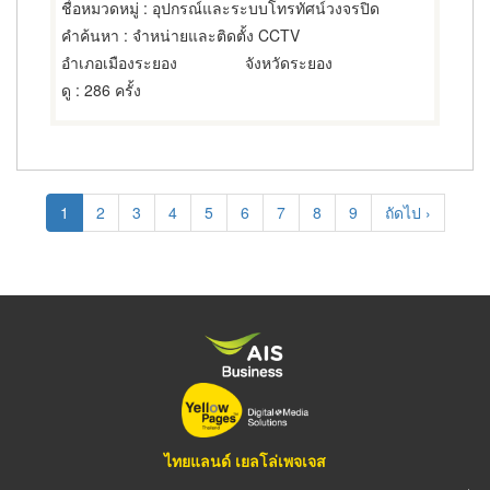
ชื่อหมวดหมู่
: อุปกรณ์และระบบโทรทัศน์วงจรปิด
คำค้นหา
: จำหน่ายและติดตั้ง CCTV
อำเภอเมืองระยอง
จังหวัดระยอง
ดู
: 286 ครั้ง
Pagination
Current
1
Page
2
Page
3
Page
4
Page
5
Page
6
Page
7
Page
8
Page
9
Next
ถัดไป ›
page
page
ไทยแลนด์ เยลโล่เพจเจส