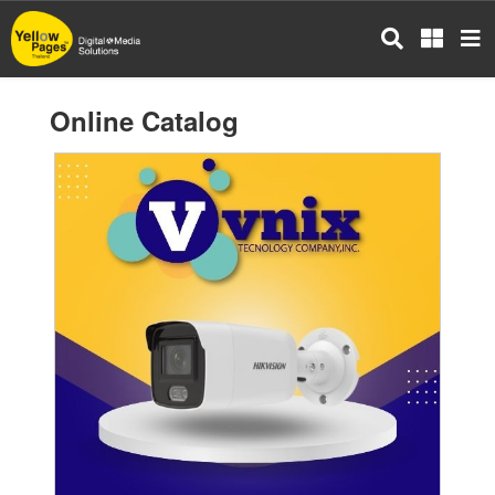
Skip
to
main
content
Online Catalog