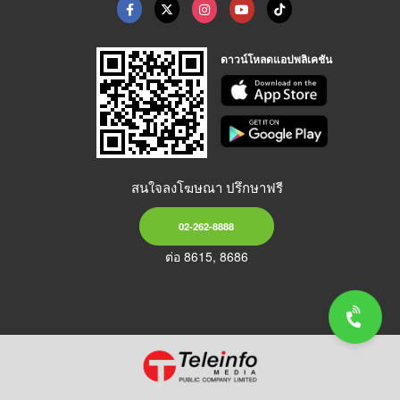
ดาวน์โหลดแอปพลิเคชัน
สนใจลงโฆษณา ปรึกษาฟรี
02-262-8888
ต่อ 8615, 8686