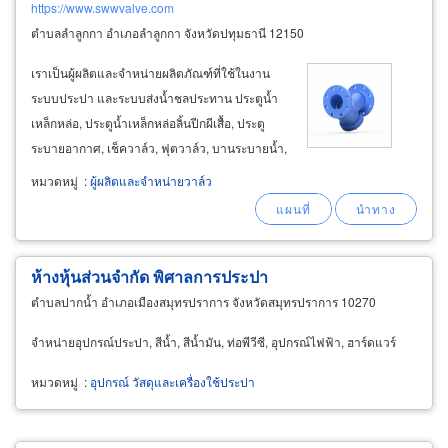
https://www.swwvalve.com
ตำบลลำลูกกา อำเภอลำลูกกา จังหวัดปทุมธานี 12150
เราเป็นผู้ผลิตและจำหน่ายผลิตภัณฑ์ที่ใช้ในงาน
ระบบประปา และระบบส่งน้ำชลประทาน ประตูน้ำ
เหล็กหล่อ, ประตูน้ำเหล็กหล่อลิ้นปีกผีเสื้อ, ประตู
ระบายอากาศ, เช็ควาล์ว, ฟุตวาล์ว, บานระบายน้ำ,
อุปกรณ์ที่ใช้กับแพสูบน้ำ, อุปกรณ์ท่อพิเศษ, อุปกรณ์
หมวดหมู่
:
ผู้ผลิตและจำหน่ายวาล์ว
ข้อต่อเหล็กหล่อ,ข้อต่อเหล็กหล่อแกรไฟต์กลม
สำหรับท่อส่งน้ำชนิดทนความดัน, อุปกรณ์ท่อเชื่อม
ด้วยไฟฟ้า
ห้างหุ้นส่วนจำกัด พิศาลการประปา
ตำบลปากน้ำ อำเภอเมืองสมุทรปราการ จังหวัดสมุทรปราการ 10270
จำหน่ายอุปกรณ์ประปา, สีน้ำ, สีน้ำมัน, ท่อพีวีซี, อุปกรณ์ไฟฟ้า, ฮาร์ดแวร์
หมวดหมู่
:
อุปกรณ์ วัสดุและเครื่องใช้ประปา