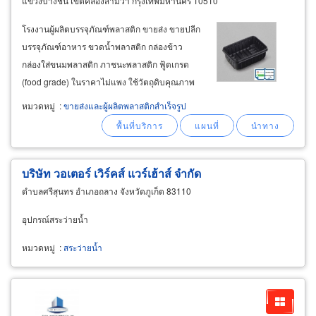
แขวงบางชัน เขตคลองสามวา กรุงเทพมหานคร 10510
โรงงานผู้ผลิตบรรจุภัณฑ์พลาสติก ขายส่ง ขายปลีก
บรรจุภัณฑ์อาหาร ขวดน้ำพลาสติก กล่องข้าว
กล่องใส่ขนมพลาสติก ภาชนะพลาสติก ฟู้ดเกรด
(food grade) ในราคาไม่แพง ใช้วัตถุดิบคุณภาพ
สูง และมีขั้นตอนการผลิตที่ได้มาตรฐานสากล iso
หมวดหมู่
:
ขายส่งและผู้ผลิตพลาสติกสำเร็จรูป
9001 2015 รับผลิตสินค้าพลาสติกทั้ง งานฉีด
injection งานเป่าขวด และงาน vacuum
บริษัท วอเตอร์ เวิร์คส์ แวร์เฮ้าส์ จำกัด
ตำบลศรีสุนทร อำเภอถลาง จังหวัดภูเก็ต 83110
อุปกรณ์สระว่ายน้ำ
หมวดหมู่
:
สระว่ายน้ำ