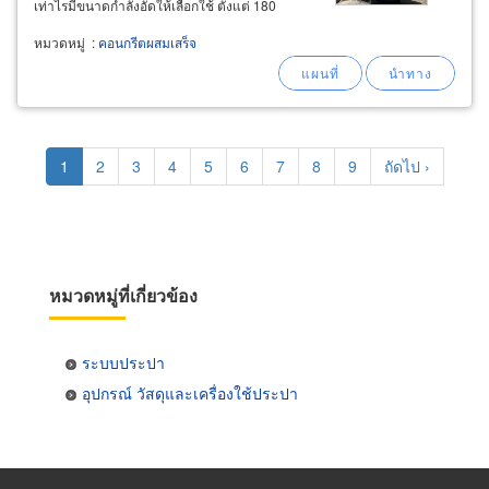
เท่าไรมีขนาดกำลังอัดให้เลือกใช้ ตั้งแต่ 180
ksc.-400 ksc. ค่ายุบตัวถึง 3 ระดับ ให้เลือกใช้ตาม
หมวดหมู่
:
คอนกรีตผสมเสร็จ
ลักษณะโครงสร้างและวิธีการเทคอนกรีต ค่ายุบตัว
7.5 +/- 2.5ซม.,ค่ายุบตัว 10.0
Pagination
Current
1
Page
2
Page
3
Page
4
Page
5
Page
6
Page
7
Page
8
Page
9
Next
ถัดไป ›
page
page
หมวดหมู่ที่เกี่ยวข้อง
ระบบประปา
อุปกรณ์ วัสดุและเครื่องใช้ประปา