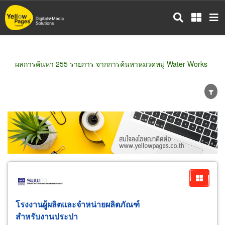
ข้าม
ไป
ยัง
เนื้อหา
หลัก
ผลการค้นหา 255 รายการ จากการค้นหาหมวดหมู่ Water Works
ขายส่ง
ขายปลีก
ผู้ผลิต
ตัวแทนจัดจำหน่าย
ผู้ส่งออก/นำเข้า
ธุรกิจบริการ
โรงงานผู้ผลิตและจำหน่ายผลิตภัณฑ์
สำหรับงานประปา