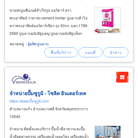
ขายส่งปูนซีเมนต์สำเร็จรูป มอร์ตาร์ ตรา
พระอาทิตย์ ราคาส่ง cement mortar ปูนฉาบทั่วไป
ตราพระอาทิตย์มอร์ตาร์เขียว ถุง 50กก. มอก.1766-
2560 ปูนฉาบผนังอิฐมอญ ปูนฉาบผนังอิฐบล็อก
ใช้ได้ทั้งภายในและภายนอกอาคาร ฉาบลื่น
หมวดหมู่
:
ผู้ผลิตปูนฉาบ
ทำงานง่าย ลดการแตกร้าวหลังการฉาบ ปูนก่อผนัง
อิฐมอญ ตราพระอาทิตย์มอร์ตาร์
จำหน่ายปั๊มซูรูมิ - โซลิด อินเตอร์เทค
https://www.ปั๊มซูรูมิ.com
ตำบลบางแก้ว อำเภอบางพลี จังหวัดสมุทรปราการ
10540
จำหน่าย ติดตั้งและบริการ ปั๊มน้ำดีอาคารและปั๊ม
น้ำดีอุตสาหกรรม เครื่องสูบน้ำหอยโข่ง เครื่องสูบน้ำ