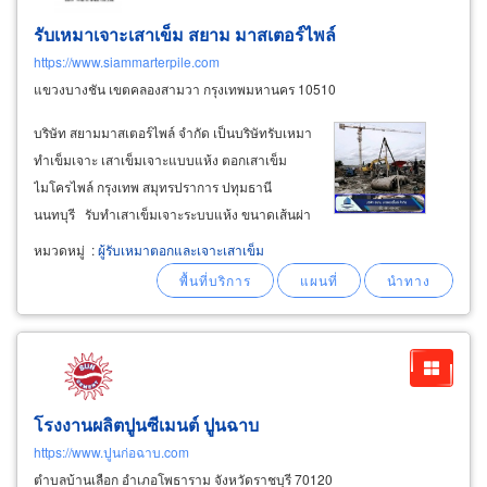
รับเหมาเจาะเสาเข็ม สยาม มาสเตอร์ไพล์
https://www.siammarterpile.com
แขวงบางชัน เขตคลองสามวา กรุงเทพมหานคร 10510
บริษัท สยามมาสเตอร์ไพล์ จำกัด เป็นบริษัทรับเหมา
ทำเข็มเจาะ เสาเข็มเจาะแบบแห้ง ตอกเสาเข็ม
ไมโครไพล์ กรุงเทพ สมุทรปราการ ปทุมธานี
นนทบุรี รับทำเสาเข็มเจาะระบบแห้ง ขนาดเส้นผ่า
ศูนย์กลางเสาเข็มเจาะ Ø 35 ซม., Ø 40 ซม., Ø 50
หมวดหมู่
:
ผู้รับเหมาตอกและเจาะเสาเข็ม
ซม., Ø 60 ซม. สำหรับงานฐานรากอาคารแทนเสา
เข็มตอก เพื่อลดอันตรายและป้องกันปัญหาอันเกิด
จากแรงสั่นสะเทือน
โรงงานผลิตปูนซีเมนต์ ปูนฉาบ
https://www.ปูนก่อฉาบ.com
ตำบลบ้านเลือก อำเภอโพธาราม จังหวัดราชบุรี 70120