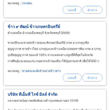
นครราชสีมา โรงงานกระสอบพลาสติก รับตัดและ
หมวดหมู่
:
กระสอบ
เย็บขนาดตามความต้องการของลูกค้า พร้อมงาน
พิมพ์กระสอบ ตามสั่ง ผู้ผลิต กระสอบบรรจุ
ข้าว สำหรับใส่ผลผลิตจากชาวนา
ข้าว ๙ พัฒน์ ข้าวเกษตรอินทรีย์
ตำบลเสม็ด อำเภอเมืองชลบุรี จังหวัดชลบุรี 20000
ขายปลีกและขายส่งข้าวหอมมะลิเกษตรอินทรีย์ เกรด a บรรจุถุงซีล
สุญญากาศ ขายข้าวใหม่ บรรจุถุงและข้าวเหนียวปลอดสารพิษ เกรด a บรรจุ
ถุงซีลสุญญากาศ ของแท้ 100% จากแหล่งเพาะปลูกที่ดีที่สุดในจังหวัด
กาฬสินธุ์และขอนแก่น เกษตรกรเจ้าของที่นาใช้ปุ๋ยธรรมชาติ เพื่อให้ได้ข้าว
ออแกร์นิค 100% ที่ไม่ใช้สารเคมีทุกชนิด
หมวดหมู่
:
ขายส่งและจัดจำหน่ายข้าวสาร
บริษัท ทีเอ็มพี ไรซ์ มิลล์ จำกัด
แขวงตลาดน้อย เขตสัมพันธวงศ์ กรุงเทพมหานคร 10100