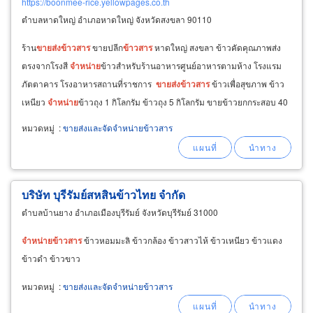
https://boonmee-rice.yellowpages.co.th
ตำบลหาดใหญ่ อำเภอหาดใหญ่ จังหวัดสงขลา 90110
ร้าน
ขายส่ง
ข้าวสาร
ขายปลีก
ข้าวสาร
หาดใหญ่ สงขลา ข้าวคัดคุณภาพส่ง
ตรงจากโรงสี
จำหน่าย
ข้าวสำหรับร้านอาหารศูนย์อาหารตามห้าง โรงแรม
ภัตตาคาร โรงอาหารสถานที่ราชการ
ขายส่ง
ข้าวสาร
ข้าวเพื่อสุขภาพ ข้าว
เหนียว
จำหน่าย
ข้าวถุง 1 กิโลกรัม ข้าวถุง 5 กิโลกรัม ขายข้าวยกกระสอบ 40
กิโลกรัม ราคาส่ง
และ
ขายปลีก
ข้าวสาร
ชั่งกิโลขายหน้าร้าน
หมวดหมู่
:
ขายส่งและจัดจำหน่ายข้าวสาร
บริษัท บุรีรัมย์สหสินข้าวไทย จำกัด
ตำบลบ้านยาง อำเภอเมืองบุรีรัมย์ จังหวัดบุรีรัมย์ 31000
จำหน่าย
ข้าวสาร
ข้าวหอมมะลิ ข้าวกล้อง ข้าวสาวไห้ ข้าวเหนียว ข้าวแดง
ข้าวดำ ข้าวขาว
หมวดหมู่
:
ขายส่งและจัดจำหน่ายข้าวสาร