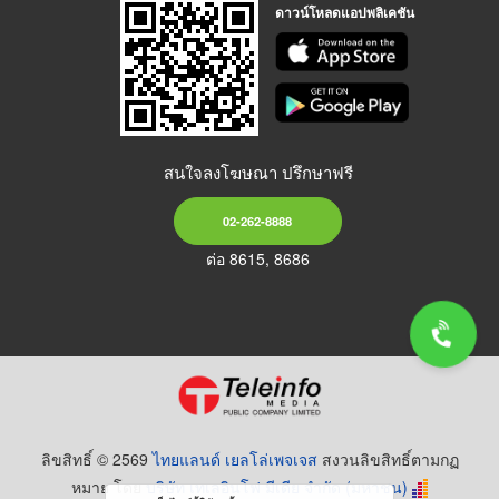
ดาวน์โหลดแอปพลิเคชัน
สนใจลงโฆษณา ปรึกษาฟรี
02-262-8888
ต่อ 8615, 8686
ลิขสิทธิ์ © 2569
ไทยแลนด์ เยลโล่เพจเจส
สงวนลิขสิทธิ์ตามกฏ
หมาย โดย
บริษัท เทเลอินโฟ มีเดีย จำกัด (มหาชน)