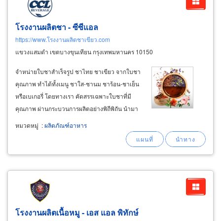
โรงงานผลิตชา - ซีซีแอล
https://www.โรงงานผลิตชาเขียว.com
แขวงแสมดำ เขตบางขุนเทียน กรุงเทพมหานคร 10150
จำหน่ายใบชาสำเร็จรูป ชาไทย ชาเขียว จากใบชา
คุณภาพ ทำได้ทั้งเมนู ชาใส-ชานม ชาร้อน-ชาเย็น
หรือเบเกอรี่ โดยทางเรา คัดสรรเฉพาะใบชาที่มี
คุณภาพ ผ่านกระบวนการผลิตอย่างพิถีพิถัน นำมา
ปรับสูตรเป็นชาชนิดต่าง ใบชาสำเร็จรูป ชาอัส
หมวดหมู่
:
ผลิตภัณฑ์อาหาร
สัมhm ชาเอิร์ลเกรย์ ชา english breakfast ชา
กุหลาบ ชาซีลอนk3 ชาซีลอนพรีเมียม
โรงงานผลิตเนื้อหมู - เอส แอล พิทักษ์