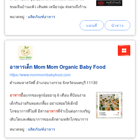
ขนมจีนบ้านแพ้ว เส้นสด เหนียวนุ่ม ส่งตรงถึงร้าน
คุณ อย่าปล่อยให้โอกาสสร้างกำไรหลุดมือ ติดต่อ
หมวดหมู่
:
ผลิตภัณฑ์อาหาร
สอบถามราคาส่ง หรือสั่งซื้อขนมจีนคุณภาพเพื่อ
ลูกค้าของคุณได้ทันที
อาหารเด็ก Mom Mom Organic Baby Food
https://www.mommombabyfood.com
ตำบลมหาสวัสดิ์ อำเภอบางกรวย จังหวัดนนทบุรี 11130
อาหาร
มื้อแรกของลูกน้อยอายุ 6 เดือน ที่ป้อนง่าย
เด็กกินง่ายกินหมดเกลี้ยง อย่าปล่อยให้เด็กมี
โภชนาการที่ไม่ดี มีสาร
อาหาร
ที่จำเป็นต่อการเจริญ
เติบโตและพัฒนาการของเด็กตามหลักโภชนาการ
แก้ปัญหาเด็กกิน
อาหาร
ยาก แก้ปัญหาเด็กเบื่อ
หมวดหมู่
:
ผลิตภัณฑ์อาหาร
อาหาร
โดยการเปลี่ยนเมนูทุกสัปดาห์ มีเมนู
อาหาร