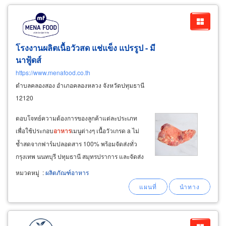
โรงงานผลิตเนื้อวัวสด แช่แข็ง แปรรูป - มี
นาฟู้ดส์
https://www.menafood.co.th
ตำบลคลองสอง อำเภอคลองหลวง จังหวัดปทุมธานี
12120
ตอบโจทย์ความต้องการของลูกค้าแต่ละประเภท
เพื่อใช้ประกอบ
อาหาร
เมนูต่างๆ เนื้อวัวเกรด a ไม่
ช้ำสดจากฟาร์มปลอดสาร 100% พร้อมจัดส่งทั่ว
กรุงเทพ นนทบุรี ปทุมธานี สมุทรปราการ และจัดส่ง
ทั่วประเทศด้วยรถห้องเย็นควบคุมอุณหภูมิเพื่อ
หมวดหมู่
:
ผลิตภัณฑ์อาหาร
รักษาความสดใหม่ ขายส่งเนื้อวัวแช่แข็งยกก้อน
เนื้อวัวแช่แข็งตลาดไทราคาส่ง เนื้อวัวสดจากวัว
สายพันธุ์อเมริกันบราห์มัน