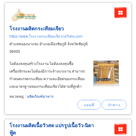
นานาชาติหลากหลายทั้ง
อาหาร
หลัก
โรงงานผลิตกระเทียมเจียว
https://www.โรงงานกระเทียมเจียวกลวิเศษ.com
ตำบลหนองนาแซง อำเภอเมืองชัยภูมิ จังหวัดชัยภูมิ
36000
ไม่ต้องลงทุนสร้างโรงงาน ไม่ต้องลงทุนซื้อ
เครื่องจักรและไม่ต้องมีภาระจ้างแรงงาน สามารถ
กำหนดเกรดกระเทียม ความละเอียดของกระเทียม
และมาตรฐานของกระเทียมเจียวได้ตามที่ลูกค้า
ต้องการ สามารถเลือกบรรจุถุง บรรจุซอง ได้ตาม
หมวดหมู่
:
ผลิตภัณฑ์อาหาร
ขนาดและแบบที่ต้องการ โรงงานผลิตหอมเจียว
ขายส่งหอมเจียว ราคาโรงงาน หอมเจียวแท้
สำหรับใช้โรยหน้า
อาหาร
และปรุงรสชาติของ
อาหาร
โรงงานผลิตเนื้อวัวสด แปรรูปเนื้อวัว-นิดา
ฟู้ด