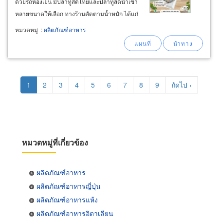
ด้วยรถห้องเย็น มีปลาทูสดไทยและปลาทูสดนำเข้า
หลายขนาดให้เลือก ทางร้านคัดตามน้ำหนัก ได้แก่
ขนาด 4 ตัว / 1 กก.
หมวดหมู่
:
ผลิตภัณฑ์อาหาร
Pagination
Current
1
Page
2
Page
3
Page
4
Page
5
Page
6
Page
7
Page
8
Page
9
Next
ถัดไป ›
page
page
หมวดหมู่ที่เกี่ยวข้อง
ผลิตภัณฑ์อาหาร
ผลิตภัณฑ์อาหารญี่ปุ่น
ผลิตภัณฑ์อาหารแห้ง
ผลิตภัณฑ์อาหารอิตาเลียน