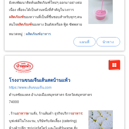
ยังคงพัฒนาคิดค้นผลิตภัณฑ์ใหม่ๆ ออกมาอย่างต่อ
เนื่อง เพื่อจะได้เป็นส่วนหนึ่งที่สำคัญในวงการ
ผลิตภัณฑ์
ของหวานที่เป็นที่ชื่นชอบสำหรับทุกๆ คน
สนใจ
ผลิตภัณฑ์
ของทาง อินดัสเทรียล ฟู้ด ซัพพลาย
เบอร์โทรติดต่อ : 0-2991-8586-7 ที่ตั้งโรงงาน
หมวดหมู่
:
ผลิตภัณฑ์อาหาร
: 29/35 ซอยสายไหม 58 แขวงออเงิน เขตสายไหม
กทม 10220
โรงงานขนมจีนเส้นสดบ้านแพ้ว
https://www.เส้นขนมจีน.com
ตำบลชัยมงคล อำเภอเมืองสมุทรสาคร จังหวัดสมุทรสาคร
74000
, ร้าน
อาหาร
ตามสั่ง, ร้านส้มตำ ธุรกิจบริการ
อาหาร
:
บุฟเฟ่ต์ในโรงแรม, บริษัทรับจัดเลี้ยง (catering)
ห้างค้าปลีก: ซุปเปอร์สโตร์ และโมเดิร์นเทรด สั่ง