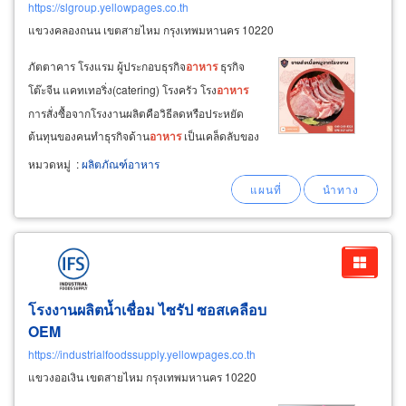
https://slgroup.yellowpages.co.th
แขวงคลองถนน เขตสายไหม กรุงเทพมหานคร 10220
ภัตตาคาร โรงแรม ผู้ประกอบธุรกิจ
อาหาร
ธุรกิจ
โต๊ะจีน แคทเทอริ่ง(catering) โรงครัว โรง
อาหาร
การสั่งซื้อจากโรงงานผลิตคือวิธีลดหรือประหยัด
ต้นทุนของคนทำธุรกิจด้าน
อาหาร
เป็นเคล็ดลับของ
มืออาชีพ โทรติดต่อเบอร์ 065-2458322, 098-
หมวดหมู่
:
ผลิตภัณฑ์อาหาร
3076972 090-888-6885 โรงงานไอยรา6/6 092-
414-4798 โรงงานชลบุรี เกาะจันทร์
โรงงานผลิตน้ำเชื่อม ไซรัป ซอสเคลือบ
OEM
https://industrialfoodssupply.yellowpages.co.th
แขวงออเงิน เขตสายไหม กรุงเทพมหานคร 10220