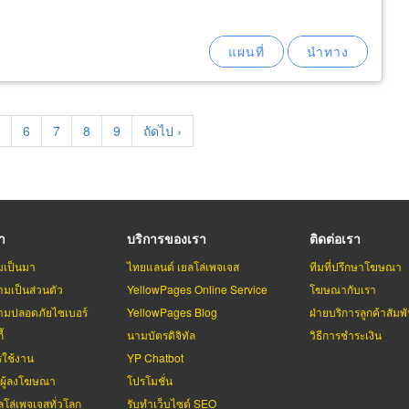
age
Page
6
Page
7
Page
8
Page
9
Next
ถัดไป ›
page
รา
บริการของเรา
ติดต่อเรา
มเป็นมา
ไทยแลนด์ เยลโล่เพจเจส
ทีมที่ปรึกษาโฆษณา
มเป็นส่วนตัว
YellowPages Online Service
โฆษณากับเรา
มปลอดภัยไซเบอร์
YellowPages Blog
ฝ่ายบริการลูกค้าสัมพั
้
นามบัตรดิจิทัล
วิธีการชำระเงิน
รใช้งาน
YP Chatbot
บผู้ลงโฆษณา
โปรโมชั่น
ลโล่เพจเจสทั่วโลก
รับทำเว็บไซต์ SEO