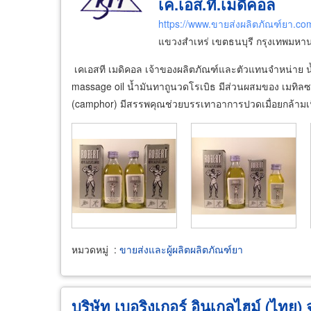
เค.เอส.ที.เมดิคอล
https://www.ขายส่งผลิตภัณฑ์ยา.co
แขวงสำเหร่ เขตธนบุรี กรุงเทพมหา
เคเอสที เมดิคอล เจ้าของผลิตภัณฑ์และตัวแทนจำหน่าย น้ำ
massage oil น้ำมันทาถูนวดโรเบิธ มีส่วนผสมของ เมทิลซา
(camphor) มีสรรพคุณช่วยบรรเทาอาการปวดเมื่อยกล้ามเน
หมวดหมู่
:
ขายส่งและผู้ผลิตผลิตภัณฑ์ยา
บริษัท เบอริงเกอร์ อินเกลไฮม์ (ไทย) 