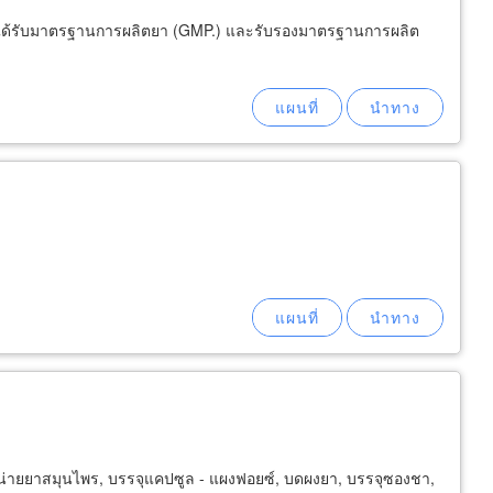
 ได้รับมาตรฐานการผลิตยา (GMP.) และรับรองมาตรฐานการผลิต
่ายยาสมุนไพร, บรรจุแคปซูล - แผงฟอยซ์, บดผงยา, บรรจุซองชา,