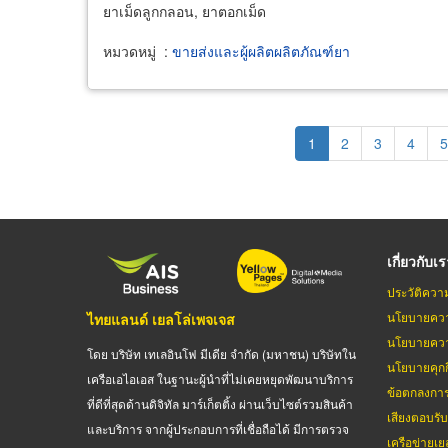
ยาเม็ดลูกกลอน, ยาตอกเม็ด
หมวดหมู่
:
ขายส่งและผู้ผลิตผลิตภัณฑ์ยา
Pagination
Current
1
Page
2
Page
3
Page
4
P
5
page
เกี่ยวกับเ
ประวัติควา
นโยบายควา
ไทยแลนด์ เยลโล่เพจเจส
นโยบายควา
โดย บริษัท เทเลอินโฟ มีเดีย จำกัด (มหาชน) บริษัทใน
นโยบายคุกกี
เครือเอไอเอส ในฐานะผู้นำที่ไม่เคยหยุดพัฒนาบริการ
ข้อตกลงกา
ที่ดีที่สุดด้านดิจิทัล มาร์เก็ตติ้ง ผ่านเว็บไซต์รวมสินค้า
เสียงตอบรั
และบริการ จากผู้ประกอบการที่เชื่อถือได้ มีการตรวจ
เครือข่ายเย