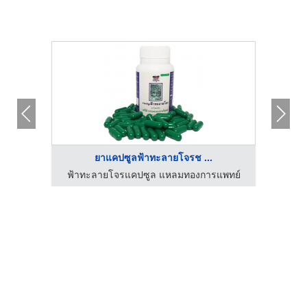
ยาแคปซูลฟ้าทะลายโจรช ...
แพทย์
ฟ้าทะลายโจรแคปซูล แหลมทองการแพทย์
บริษัท 