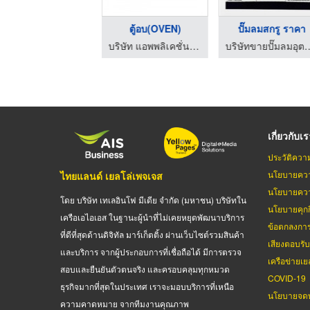
ยาแคปซูลฟ้าทะลายโจรช ...
ตู้อบ(OVEN)
ปั๊มลมสกรู ราคา
ฟ้าทะลายโจรแคปซูล แหลมทองการแพทย์
บริษัท แอพพลิเคชั่น เอ็นจิเนียริ่ง (2012) จำกัด
บริษัทขายปั๊มลมอุตสาหกรรม - ยู
เกี่ยวกับเ
ประวัติควา
นโยบายควา
ไทยแลนด์ เยลโล่เพจเจส
นโยบายควา
โดย บริษัท เทเลอินโฟ มีเดีย จำกัด (มหาชน) บริษัทใน
นโยบายคุกกี
เครือเอไอเอส ในฐานะผู้นำที่ไม่เคยหยุดพัฒนาบริการ
ข้อตกลงกา
ที่ดีที่สุดด้านดิจิทัล มาร์เก็ตติ้ง ผ่านเว็บไซต์รวมสินค้า
เสียงตอบรั
และบริการ จากผู้ประกอบการที่เชื่อถือได้ มีการตรวจ
เครือข่ายเย
สอบและยืนยันตัวตนจริง และครอบคลุมทุกหมวด
COVID-19
ธุรกิจมากที่สุดในประเทศ เราจะมอบบริการที่เหนือ
นโยบายจดท
ความคาดหมาย จากทีมงานคุณภาพ