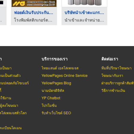
ฟอยด์เงินรับประกันสิ ...
บริษัทนำเข้าตะแกรงแผ ...
.พี.อี.เอ็นจิเนียริ่ง
โรงพิมพ์สติกเกอร์ตามสั่ง - ซีซันกรุ๊ป
นำเข้าและจำหน่ายเครื่องมืออุตสาหกรรม เจ เอส มัลติเทค
รา
บริการของเรา
ติดต่อเรา
มเป็นมา
ไทยแลนด์ เยลโล่เพจเจส
ทีมที่ปรึกษาโฆษณา
มเป็นส่วนตัว
YellowPages Online Service
โฆษณากับเรา
มปลอดภัยไซเบอร์
YellowPages Blog
ฝ่ายบริการลูกค้าสัมพั
้
นามบัตรดิจิทัล
วิธีการชำระเงิน
รใช้งาน
YP Chatbot
บผู้ลงโฆษณา
โปรโมชั่น
ลโล่เพจเจสทั่วโลก
รับทำเว็บไซต์ SEO
ะเบียนโดเมน