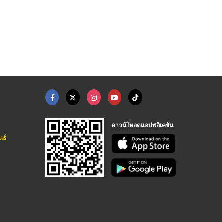
ขวดกลมไหล่ลาด PVC 15 ...
โรงงานผลิตแคปซูลเปล่ ...
เอ็ททีล แอลกอฮอล์ 70 ...
บริษัท ดีดี เวิลด์ เอ็นเตอร์ไพรส์ จำกัด
บริษัท ดีดี เวิลด์ เอ็นเตอร์ไพรส์ จำกัด
ฟ้าทะลายโจรแคปซูล แหลมทองการแพทย์
ดาวน์โหลดแอปพลิเคชัน
นธ์