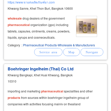
https://www.ขายส่งผลิตภัณฑ์ยา.com
Khwang Samre, Khet Thon Buri, Bangkok 10600
wholesale
drug dealers of the government
pharmaceutical
organization (gpo) including
tablets, capsules, ointments, creams, powders,
liquids, syrups and cosmeceuticals.
Category
:
Pharmaceutical Products-Wholesale & Manufacturers
Boehringer Ingelheim (Thai) Co Ltd
Khwang Bangkapi, Khet Huai Khwang, Bangkok
10310
importing and marketing
pharmaceutical
specialities and other
products
from sources within boehringer ingelheim group of
companies with activities focusing mainlv on theailand