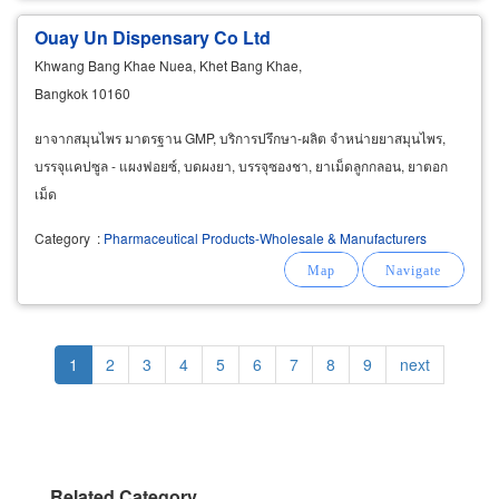
Ouay Un Dispensary Co Ltd
Khwang Bang Khae Nuea, Khet Bang Khae,
Bangkok 10160
ยาจากสมุนไพร มาตรฐาน GMP, บริการปรึกษา-ผลิต จำหน่ายยาสมุนไพร,
บรรจุแคปซูล - แผงฟอยซ์, บดผงยา, บรรจุซองชา, ยาเม็ดลูกกลอน, ยาตอก
เม็ด
Category
:
Pharmaceutical Products-Wholesale & Manufacturers
Pagination
Current
1
Page
2
Page
3
Page
4
Page
5
Page
6
Page
7
Page
8
Page
9
Next
next
page
page
Related Category