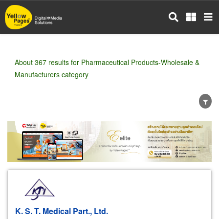
Skip
to
main
content
About 367 results for Pharmaceutical Products-Wholesale &
Manufacturers category
Wholesale
Retail
Manufacturer
Dealer
Exporter/Importer
Service Business
K. S. T. Medical Part., Ltd.