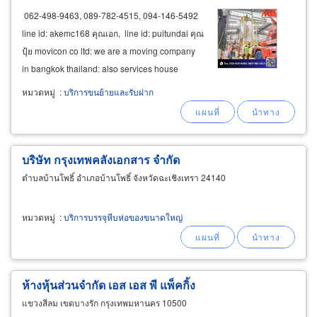
062-498-9463, 089-782-4515, 094-146-5492
line id: akemc168 คุณเอก, line id: puitundai คุณ
ปุ้ย movicon co ltd: we are a moving company
in bangkok thailand: also services house
moving, office moving office and household
หมวดหมู่
:
บริการขนย้ายและรับฝาก
removals, both local and overseas
packing
,
crating
บริษัท กรุงเทพคลังเอกสาร จำกัด
ตำบลบ้านโพธิ์ อำเภอบ้านโพธิ์ จังหวัดฉะเชิงเทรา 24140
หมวดหมู่
:
บริการบรรจุหีบห่อของขนาดใหญ่
ห้างหุ้นส่วนจำกัด เอส เอส พี แพ็คกิ้ง
แขวงสีลม เขตบางรัก กรุงเทพมหานคร 10500