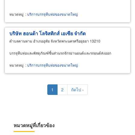
หมวดหมู่
:
บริการบรรจุหีบห่อของขนาดใหญ่
บริษัท ฮอนด้า โลจิสติกส์ เอเซีย จำกัด
ตำบลคานหาม อำเภออุทัย จังหวัดพระนครศรีอยุธยา 13210
บรรจุหีบห่อและพัสดุภัณฑ์ชิ้นส่วนรถจักรยานยนต์และรถยนต์ส่งออก
หมวดหมู่
:
บริการบรรจุหีบห่อของขนาดใหญ่
Pagination
Current
1
Page
2
Next
ถัดไป ›
page
page
หมวดหมู่ที่เกี่ยวข้อง