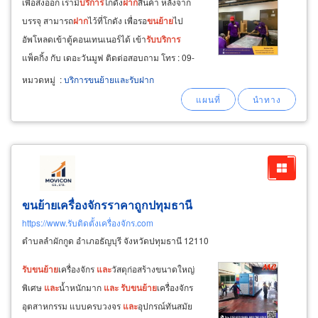
เพื่อส่งออก เรามี
บริการ
โกดัง
ฝาก
สินค้า หลังจาก
บรรจุ สามารถ
ฝาก
ไว้ที่โกดัง เพื่อรอ
ขน
ย้าย
ไป
อัพโหลดเข้าตู้คอนเทนเนอร์ได้ เข้า
รับ
บริการ
แพ็คกิ้ง กับ เดอะวันมูฟ ติดต่อสอบถาม โทร : 09-
2649-8629, 08-8853-6416, 0-2717-7500 3.
รับ
หมวดหมู่
:
บริการขนย้ายและรับฝาก
ขน
ย้าย
เครื่องจักร
ขน
ย้าย
โรงงาน
ย้าย
สายการผลิต
และ
ขน
ย้าย
สินค้าน้ำหนักมาก
ขนย้ายเครื่องจักรราคาถูกปทุมธานี
https://www.รับติดตั้งเครื่องจักร.com
ตำบลลำผักกูด อำเภอธัญบุรี จังหวัดปทุมธานี 12110
รับ
ขน
ย้าย
เครื่องจักร
และ
วัสดุก่อสร้างขนาดใหญ่
พิเศษ
และ
น้ำหนักมาก
และ
รับ
ขน
ย้าย
เครื่องจักร
อุตสาหกรรม แบบครบวงจร
และ
อุปกรณ์ทันสมัย