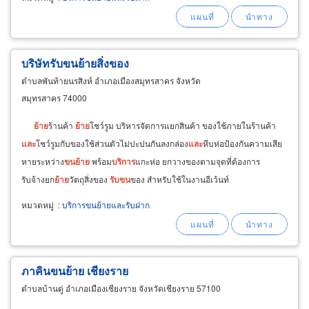
บริษัทรับขนย้ายสิ่งของ
ตำบลพันท้ายนรสิงห์ อำเภอเมืองสมุทรสาคร จังหวัด
สมุทรสาคร 74000
ย้าย
ร้านค้า
ย้าย
โชว์รูม บริหารจัดการแยกสินค้า ของใช้ภายในร้านค้า
และ
โชว์รูมกับของใช้ส่วนตัวไม่ปะปนกันลงกล่อง
และ
หีบห่อป้องกันความเสีย
หายระหว่าง
ขน
ย้าย
พร้อม
บริการ
แกะห่อ ยกวางของตามจุดที่ต้องการ
รับจ้างยก
ย้าย
วัตถุสิ่งของ
รับ
ขน
ของ สำหรับใช้ในงานอีเว้นท์
หมวดหมู่
:
บริการขนย้ายและรับฝาก
ภาคินขนย้าย เชียงราย
ตำบลบ้านดู่ อำเภอเมืองเชียงราย จังหวัดเชียงราย 57100