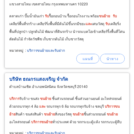
แขวงสายไหม เขตสายไหม กรุงเทพมหานคร 10220
ตลาดเก่า ปั๊มน้ำมันเก่า
รับ
รื้อถอนบ้าน รื้อถอนโรงงาน พร้อม
ขน
ย้าย
รับ
เคลียร์พื้นที่รกร้าง เคลียร์ริ่งพื้นที่มีต้นไม้ขึ้นรกมีขยะ
และ
เศษวัสดุ
รับ
เคลียริ่ง
พื้นที่ปลูกป่า ปลูกต้นไม้ พัฒนาที่ดินรกร้าง นำรถแบคโฮเข้าเคลียร์ริ้งพื้นที่โค่น
ตัดต้นไม้ กำจัดวัชพืช เก็บซากต้นไม้ เก็บซากวัสดุ
หมวดหมู่
:
บริการขนย้ายและรับฝาก
บริษัท ธณกรแสงเจริญ จำกัด
ตำบลบ้านเซิต อำเภอพนัสนิคม จังหวัดชลบุรี 20140
บริการ
รับจ้าง ขนส่ง
ขน
ย้าย
ชิ้นส่วนรถยนต์ ชิ้นส่วนยานยนต์ อะไหล่รถยนต์
ด้วยรถบรรทุก 4 ล้อ
และ
รถบรรทุก 6 ล้อ รถบรรทุกรับจ้าง ชลบุรี
บริการ
ขน
ย้าย
สินค้า ขนส่งสินค้า
ขน
ย้าย
สิ่งของวัสดุ
ขน
ย้าย
ชิ้นส่วนรถยนต์
ขน
ย้าย
อะไหล่รถยนต์
บริการ
ขน
ย้าย
ทั่วประเทศ ด้วย รถกระบะตู้แห้ง รถกระบะตู้ทึบ
รถบรรทุก 4 ล้อใหญ่
หมวดหมู่
:
บริการขนย้ายและรับฝาก