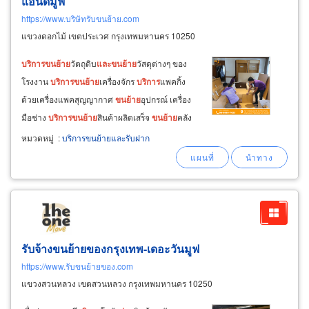
แอนด์มูฟ
https://www.บริษัทรับขนย้าย.com
แขวงดอกไม้ เขตประเวศ กรุงเทพมหานคร 10250
บริการ
ขน
ย้าย
วัตถุดิบ
และ
ขน
ย้าย
วัสดุต่างๆ ของ
โรงงาน
บริการ
ขน
ย้าย
เครื่องจักร
บริการ
แพคกิ้ง
ด้วยเครื่องแพคสุญญากาศ
ขน
ย้าย
อุปกรณ์ เครื่อง
มือช่าง
บริการ
ขน
ย้าย
สินค้าผลิตเสร็จ
ขน
ย้าย
คลัง
สินค้า
บริการ
ขน
ย้าย
สิ่งของเครื่องใช้ภายใน
หมวดหมู่
:
บริการขนย้ายและรับฝาก
สำนักงานของโรงงาน สอบถามข้อมูลงาน
บริการ
ขน
ย้าย
รับจ้างขนย้ายของกรุงเทพ-เดอะวันมูฟ
https://www.รับขนย้ายของ.com
แขวงสวนหลวง เขตสวนหลวง กรุงเทพมหานคร 10250