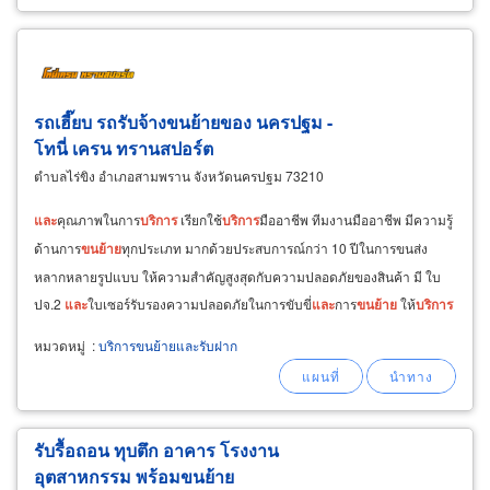
รถเฮี๊ยบ รถรับจ้างขนย้ายของ นครปฐม -
โทนี่ เครน ทรานสปอร์ต
ตำบลไร่ขิง อำเภอสามพราน จังหวัดนครปฐม 73210
และ
คุณภาพในการ
บริการ
เรียกใช้
บริการ
มืออาชีพ ทีมงานมืออาชีพ มีความรู้
ด้านการ
ขน
ย้าย
ทุกประเภท มากด้วยประสบการณ์กว่า 10 ปีในการขนส่ง
หลากหลายรูปแบบ ให้ความสำคัญสูงสุดกับความปลอดภัยของสินค้า มี ใบ
ปจ.2
และ
ใบเซอร์รับรองความปลอดภัยในการขับขี่
และ
การ
ขน
ย้าย
ให้
บริการ
ครอบคลุมทั้ง กรุงเทพฯ นครปฐม สมุทรสาคร
หมวดหมู่
:
บริการขนย้ายและรับฝาก
รับรื้อถอน ทุบตึก อาคาร โรงงาน
อุตสาหกรรม พร้อมขนย้าย