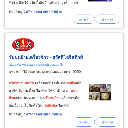
รับจ้างตีลังไม้ แพ็คกิ้งสินค้าเครื่องจักร เพื่อการจัด
เก็บ
และ
ส่งออก เรามุ่งมั่น
บริการ
ลูกค้าด้วยความ
หมวดหมู่
:
บริการขนย้ายและรับฝาก
ประทับใจเป็นเลิศ
ย้าย
ที่อยู่ใหม่ เรา
บริการ
แพ็คของ
เพื่อการ
ขน
ย้าย
แพ็คกิ้งของ
รับขนย้ายเครื่องจักร - สวัสดีโลจิสติกส์
https://www.sawatdeelogistics.co.th
แขวงดอกไม้ เขตประเวศ กรุงเทพมหานคร 10250
บริการ
งาน
ขน
ย้าย
เครื่องจักรโดยทีมงาน
ขน
ย้าย
มือ
อาชีพ
รับ
แพ็คกิ้งเครื่องจักร ให้คำปรึกษางาน
ขน
ย้าย
อย่างเป็นระบบ บริษัท
รับ
ขน
ย้าย
เครื่องจักรมือ
สองรื้อถอนไปติดตั้งใหม่
ขน
ย้าย
เครื่องจักร
อุตสาหกรรม ขนส่งเครื่องจักรกลหนัก
รับ
ขน
สินค้า
หมวดหมู่
:
บริการขนย้ายและรับฝาก
จากท่าเรือเข้านิคมอุตสาหกรรม
บริการ
งาน
ขน
ย้าย
สินค้าเข้า-ออกนิคมอุตสาหกรรมพานทอง