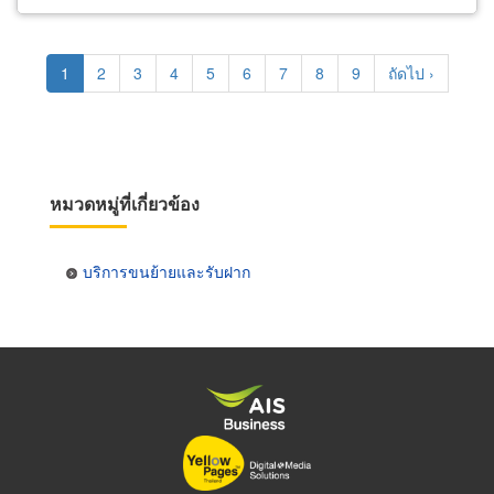
Pagination
Current
1
Page
2
Page
3
Page
4
Page
5
Page
6
Page
7
Page
8
Page
9
Next
ถัดไป ›
page
page
หมวดหมู่ที่เกี่ยวข้อง
บริการขนย้ายและรับฝาก