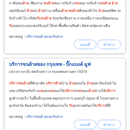
ภาคินขน
ย้าย
เชียงราย
ขน
ย้าย
ของ รถรับจ้าง
ขน
ของ รถรับจ้าง
ขน
ย้าย
ย้าย
เฟอร์นิเจอร์
ย้าย
หอ
ย้าย
บ้าน เคลื่อน
ย้าย
ขน
ย้าย
สิ่งของทั่วไป
ย้าย
ออฟฟิศ รถ
รับจ้างทั่วไป บริษัท
รับ
ขน
ย้าย
จังหวัดเชียงราย ภาคเหนือ ภาคเหนือตอนบน
รับ
ถอดประกอบเฟอร์นิเจอร์ ให้เช่าพื้นที่ขายสินค้า มีตลาดนัดกลางคืน
บริเวณบ้านคู่เมืองใหม่
หมวดหมู่
:
บริการขนย้ายและรับฝาก
บริการขนย้ายของ กรุงเทพ - บิ๊กแบงค์ มูฟ
แขวงบางกะปิ เขตห้วยขวาง กรุงเทพมหานคร 10310
บริการ
ขน
ย้าย
ที่พักอาศัย
บริการ
ย้าย
บ้าน
ย้าย
คอนโด
ย้าย
อพาร์ทเม้นท์ ไม่
แพง บริษัทรถรับจ้าง
และ
คน
ขน
ของให้
บริการ
รถ
ขน
ของ
ย้าย
บ้านให้
บริการ
ลูกค้ารวดเร็ว ในพื้นที่กรุงเทพ สมุทรปราการ นนทบุรี ปทุมธานี ไปปลายทาง
ทุกจังหวัด ติดต่อเข้ามาได้ไม่ต้องเกรงใจ
รับ
ทุกสายพร้อมให้
บริการ
ที่ดี
รวดเร็ว ปลอดภัย ไม่แพง
หมวดหมู่
:
บริการขนย้ายและรับฝาก