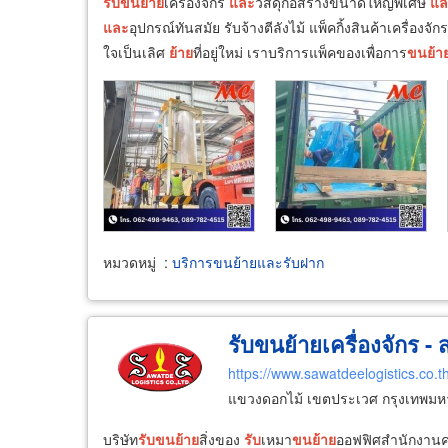
รับ
ขน
ย้าย
เครื่องจักร
และ
วัสดุก่อสร้างขนาดใหญ่พิเศษ
แล
และ
อุปกรณ์ทันสมัย รับจ้างตีลังไม้ แพ็คกิ้งสินค้าเครื่องจัก
ใจเป็นเลิศ
ย้าย
ที่อยู่ใหม่ เราบริการแพ็คของเพื่อการ
ขน
ย้า
หมวดหมู่
:
บริการขนย้ายและรับฝาก
รับขนย้ายเครื่องจักร - ส
https://www.sawatdeelogistics.co.t
แขวงดอกไม้ เขตประเวศ กรุงเทพม
บริษัท
รับ
ขน
ย้าย
สิ่งของ
รับ
เหมา
ขน
ย้าย
ออฟฟิศสำนักงานคร