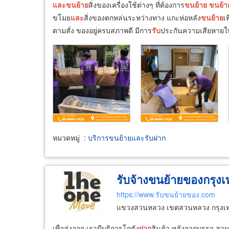
และ
ขน
ย้าย
สิ่งของเครื่องใช้ต่างๆ ที่ต้องการ
ขน
ย้าย
ขน
ย้า
ขโมย
และ
สิ่งของตกหล่นระหว่างทาง แกะห่อหลัง
ขน
ย้าย
เ
ตามสั่ง ของอยู่ครบสภาพดี มีการ
รับ
ประกันความเสียหายให้
หมวดหมู่
:
บริการขนย้ายและรับฝาก
รับจ้างขนย้ายของกรุงเ
https://www.รับขนย้ายของ.com
แขวงสวนหลวง เขตสวนหลวง กรุงเ
เพื่อส่งออก เรามีบริการโกดัง
ฝาก
สินค้า หลังจากบรรจุ สา