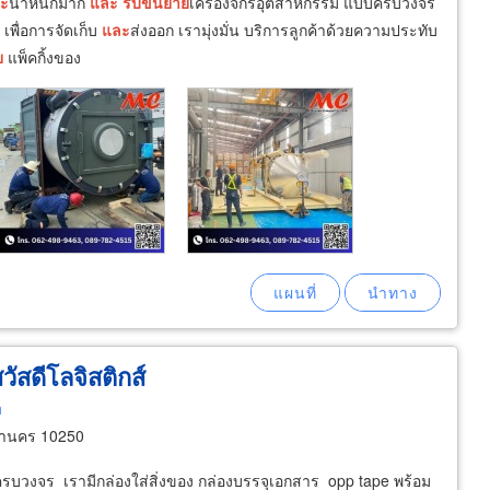
ะ
น้ำหนักมาก
และ
รับ
ขน
ย้าย
เครื่องจักรอุตสาหกรรม แบบครบวงจร
ร เพื่อการจัดเก็บ
และ
ส่งออก เรามุ่งมั่น บริการลูกค้าด้วยความประทับ
ย
แพ็คกิ้งของ
วัสดีโลจิสติกส์
h
หานคร 10250
บวงจร เรามีกล่องใส่สิ่งของ กล่องบรรจุเอกสาร opp tape พร้อม