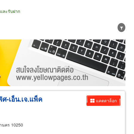
ยและรับฝาก
น่าย
ผู้ส่งออก/นำเข้า
ธุรกิจบริการ
ิศ-เอ็น.เจ.แพ็ค
แคตตาล็อก
หานคร 10250