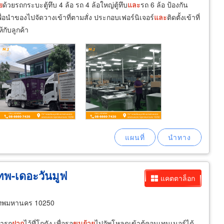
ย
ด้วยรถกระบะตู้ทึบ 4 ล้อ รถ 4 ล้อใหญ่ตู้ทึบ
และ
รถ 6 ล้อ ป้องกัน
พื่อนำของไปจัดวางเข้าที่ตามสั่ง ประกอบเฟอร์นิเจอร์
และ
ติดตั้งเข้าที่
กับลูกค้า
ทพ-เดอะวันมูฟ
แคตตาล็อก
ทพมหานคร 10250
มารถ
ฝาก
ไว้ที่โกดัง เพื่อรอ
ขน
ย้าย
ไปอัพโหลดเข้าตู้คอนเทนเนอร์ได้