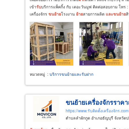
เข้า
รับ
บริการแพ็คกิ้ง กับ เดอะวันมูฟ ติดต่อสอบถาม โท
เครื่องจักร
ขน
ย้าย
โรงงาน
ย้าย
สายการผลิต
และ
ขน
ย้าย
ส
หมวดหมู่
:
บริการขนย้ายและรับฝาก
ขนย้ายเครื่องจักรราคา
https://www.รับติดตั้งเครื่องจักร.com
ตำบลลำผักกูด อำเภอธัญบุรี จังหวัด