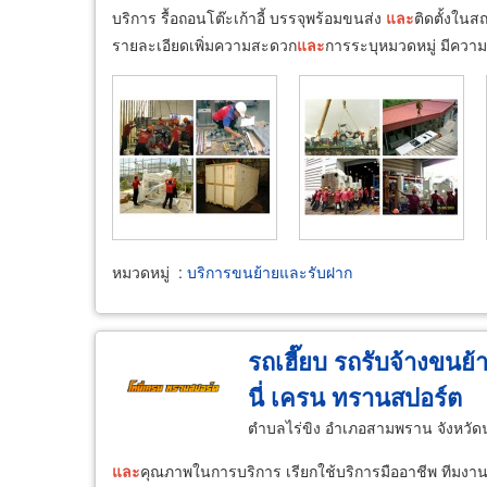
บริการ รื้อถอนโต๊ะเก้าอี้ บรรจุพร้อมขนส่ง
และ
ติดตั้งในส
รายละเอียดเพิ่มความสะดวก
และ
การระบุหมวดหมู่ มีคว
หมวดหมู่
:
บริการขนย้ายและรับฝาก
รถเฮี๊ยบ รถรับจ้างขนย
นี่ เครน ทรานสปอร์ต
ตำบลไร่ขิง อำเภอสามพราน จังหวั
และ
คุณภาพในการบริการ เรียกใช้บริการมืออาชีพ ทีมงานม