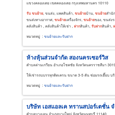
แขวงคลองเตย เขตคลองเตย กรุงเทพมหานคร 10110
รับ
ขน
ย้าย
, ขนส่ง, แพคสินค้า,
ขน
ย้าย
บ้าน,
ขน
ย้าย
สำนัก
ขนส่งทางอากาศ,
ขน
ย้าย
เครื่องจักร,
ขน
ย้าย
ของ, ขนส่งรถ,
คลังสินค้า , คลังสินค้าให้เช่า ,
ฝาก
สินค้า,
รับ
ฝาก
สินค้า,
หมวดหมู่
:
ขนย้ายและรับฝาก
ห้างหุ้นส่วนจำกัด สองนครเซอร์วิส
ตำบลด่านเกวียน อำเภอโชคชัย จังหวัดนครราชสีมา 301
ให้เช่ารถบบรรทุกติดเครน ขนาด 3-5 ตัน ซ่อมรถเฮี๊ยบ บร
หมวดหมู่
:
ขนย้ายและรับฝาก
บริษัท เอสแอลเค ทรานสปอร์เตชั่น จ
ตำบลบางเลน อำเภอบางใหญ่ จังหวัดนนทบุรี 11140