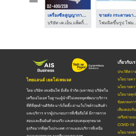
เครื่องซีลสูญญากาศแบ ...
เครื่องซีลสูญญากาศแบ ...
ขายส่ง กระดาษฉ
บริษัท เค.เอ็น.แพ็คกิ้ง จำกัด
บริษัท เค.เอ็น.แพ็คกิ้ง จำกัด
โฟมฉีดขึ้นรูป โฟมแผ่
เกี่ยวกับเ
ประวัติควา
นโยบายควา
ไทยแลนด์ เยลโล่เพจเจส
นโยบายควา
โดย บริษัท เทเลอินโฟ มีเดีย จำกัด (มหาชน) บริษัทใน
นโยบายคุกกี
เครือเอไอเอส ในฐานะผู้นำที่ไม่เคยหยุดพัฒนาบริการ
ข้อตกลงกา
ที่ดีที่สุดด้านดิจิทัล มาร์เก็ตติ้ง ผ่านเว็บไซต์รวมสินค้า
เสียงตอบรั
และบริการ จากผู้ประกอบการที่เชื่อถือได้ มีการตรวจ
เครือข่ายเย
สอบและยืนยันตัวตนจริง และครอบคลุมทุกหมวด
COVID-19
ธุรกิจมากที่สุดในประเทศ เราจะมอบบริการที่เหนือ
นโยบายจดท
ความคาดหมาย จากทีมงานคุณภาพ