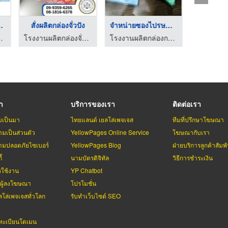
ากเข้า ...
สั่งผลิตกล่องจั่วปัง
จำหน่ายซองไปรษณีย์พล ...
น โฟมกันกระแทก
โรงงานผลิตกล่องจั่วปัง - ซื่อตรงแพคกิ้งและบรรจุภัณฑ์
โรงงานผลิตกล่องกระดาษลูกฟูก-เอ็ม บิซ เวิลด์
รา
บริการของเรา
ติดต่อเรา
มเป็นมา
ไทยแลนด์ เยลโล่เพจเจส
ทีมที่ปรึกษาโฆษณา
มเป็นส่วนตัว
YellowPages Online Service
โฆษณากับเรา
มปลอดภัยไซเบอร์
YellowPages Blog
ฝ่ายบริการลูกค้าสัมพั
้
นามบัตรดิจิทัล
วิธีการชำระเงิน
รใช้งาน
YP Chatbot
บผู้ลงโฆษณา
โปรโมชั่น
ลโล่เพจเจสทั่วโลก
รับทำเว็บไซต์ SEO
ะเบียนโดเมน