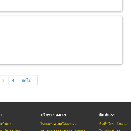
e
Page
3
Page
4
Next
ถัดไป ›
page
รา
บริการของเรา
ติดต่อเรา
มเป็นมา
ไทยแลนด์ เยลโล่เพจเจส
ทีมที่ปรึกษาโฆษณา
มเป็นส่วนตัว
YellowPages Online Service
โฆษณากับเรา