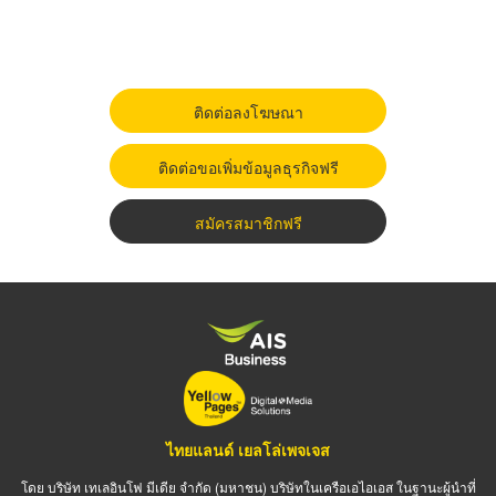
ติดต่อลงโฆษณา
ติดต่อขอเพิ่มข้อมูลธุรกิจฟรี
สมัครสมาชิกฟรี
ไทยแลนด์ เยลโล่เพจเจส
โดย บริษัท เทเลอินโฟ มีเดีย จำกัด (มหาชน) บริษัทในเครือเอไอเอส ในฐานะผู้นำที่