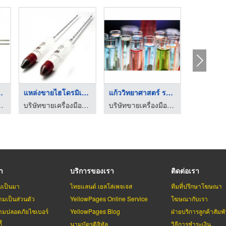
 (ASTM ...
แหล่งขายไฮโดรมิเตอร์ ...
แก้ววิทยาศาสตร์ ระยอ ...
อวิทยาศาสตร์ ระยอง
บริษัทขายเครื่องมือวิทยาศาสตร์ ระยอง
บริษัทขายเครื่องมือวิทยาศาสตร์ ระยอง
รา
บริการของเรา
ติดต่อเรา
มเป็นมา
ไทยแลนด์ เยลโล่เพจเจส
ทีมที่ปรึกษาโฆษณา
มเป็นส่วนตัว
YellowPages Online Service
โฆษณากับเรา
มปลอดภัยไซเบอร์
YellowPages Blog
ฝ่ายบริการลูกค้าสัมพั
้
นามบัตรดิจิทัล
วิธีการชำระเงิน