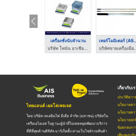
บริษัทขายกระดาษกรองใ ...
เครื่องชั่งนับจำนวน
เทอร์โมมิเตอร์
บริษัทขายเครื่องมือวิทยาศาสตร์ ระยอง
บริษัท โทนัน อาเชีย ออโต้เทค จำกัด
บริษัทขายเครื่องมื
เกี่ยวกับเ
ประวัติควา
นโยบายควา
ไทยแลนด์ เยลโล่เพจเจส
นโยบายควา
โดย บริษัท เทเลอินโฟ มีเดีย จำกัด (มหาชน) บริษัทใน
นโยบายคุกกี
เครือเอไอเอส ในฐานะผู้นำที่ไม่เคยหยุดพัฒนาบริการ
ข้อตกลงกา
ที่ดีที่สุดด้านดิจิทัล มาร์เก็ตติ้ง ผ่านเว็บไซต์รวมสินค้า
เสียงตอบรั