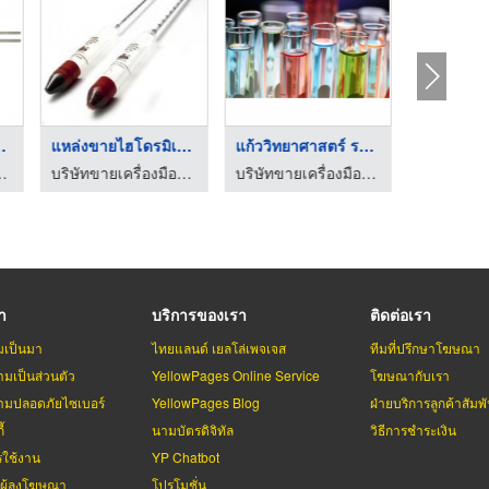
 (ASTM ...
แหล่งขายไฮโดรมิเตอร์ ...
แก้ววิทยาศาสตร์ ระยอ ...
อวิทยาศาสตร์ ระยอง
บริษัทขายเครื่องมือวิทยาศาสตร์ ระยอง
บริษัทขายเครื่องมือวิทยาศาสตร์ ระยอง
รา
บริการของเรา
ติดต่อเรา
มเป็นมา
ไทยแลนด์ เยลโล่เพจเจส
ทีมที่ปรึกษาโฆษณา
มเป็นส่วนตัว
YellowPages Online Service
โฆษณากับเรา
มปลอดภัยไซเบอร์
YellowPages Blog
ฝ่ายบริการลูกค้าสัมพั
้
นามบัตรดิจิทัล
วิธีการชำระเงิน
รใช้งาน
YP Chatbot
บผู้ลงโฆษณา
โปรโมชั่น