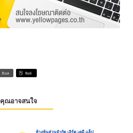
อีเมล
พิมพ์
ที่คุณอาจสนใจ
ห้างหุ้นส่วนจำกัด เอิร์ต เคมี แล็ป