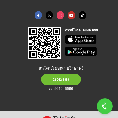
ดาวน์โหลดแอปพลิเคชัน
สนใจลงโฆษณา ปรึกษาฟรี
02-262-8888
ต่อ 8615, 8686