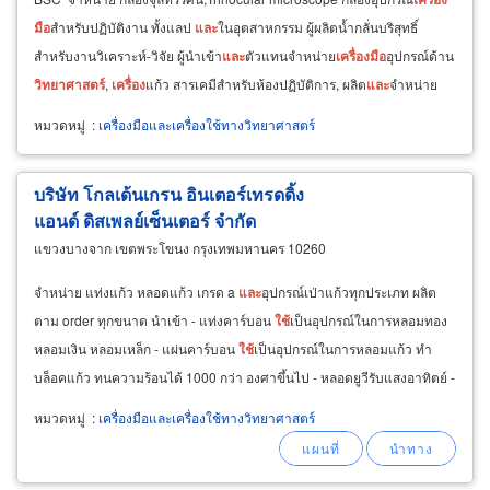
มือ
สำหรับปฏิบัติงาน ทั้งแลป
และ
ในอุตสาหกรรม ผู้ผลิตน้ำกลั่นบริสุทธิ์
สำหรับงานวิเคราะห์-วิจัย ผู้นำเข้า
และ
ตัวแทนจำหน่าย
เครื่อง
มือ
อุปกรณ์ด้าน
วิทยาศาสตร์
,
เครื่อง
แก้ว สารเคมีสำหรับห้องปฏิบัติการ, ผลิต
และ
จำหน่าย
เสื้อกาวน์
หมวดหมู่
:
เครื่องมือและเครื่องใช้ทางวิทยาศาสตร์
บริษัท โกลเด้นเกรน อินเตอร์เทรดดิ้ง
แอนด์ ดิสเพลย์เซ็นเตอร์ จำกัด
แขวงบางจาก เขตพระโขนง กรุงเทพมหานคร 10260
จำหน่าย แท่งแก้ว หลอดแก้ว เกรด a
และ
อุปกรณ์เป่าแก้วทุกประเภท ผลิต
ตาม order ทุกขนาด นำเข้า - แท่งคาร์บอน
ใช้
เป็นอุปกรณ์ในการหลอมทอง
หลอมเงิน หลอมเหล็ก - แผ่นคาร์บอน
ใช้
เป็นอุปกรณ์ในการหลอมแก้ว ทำ
บล็อคแก้ว ทนความร้อนได้ 1000 กว่า องศาขึ้นไป - หลอดยูวีรับแสงอาทิตย์ -
ผู้ผลิต
เครื่อง
กลั่นน้ำหอม
หมวดหมู่
:
เครื่องมือและเครื่องใช้ทางวิทยาศาสตร์