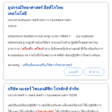
อุปกรณ์วิทยาศาสตร์ อีสส์โกไทย
เทคโนโลยี
แขวงสามเสนนอก เขตห้วยขวาง กรุงเทพมหานคร
10310
(cleanroom builder) ตามมาตรฐาน iso 14644-1 our customer
references ฐานลูกค้าของบริษัทฯ ประกอบไปด้วย ผู้ผลิตในอุตสาหกรรม
อาหาร ยา
เครื่อง
ดื่ม
เครื่อง
สำอาง อิเล็กทรอนิกส์ ยานยนต์ ที่เกี่ยวข้องกับการ
ควบคุมคุณภาพ รวมไปถึงโรงพยาบาล คลินิก ห้องปฏิบัติการวิเคราะห์ของ
เอกชน
หมวดหมู่
:
เครื่องมือและเครื่องใช้ทางวิทยาศาสตร์
บริษัท เมเจอร์ ไซแอนติฟิก โปรดักส์ จำกัด
แขวงลาดพร้าว เขตลาดพร้าว กรุงเทพมหานคร 10230
เฟอร์นิเจอร์ห้องปฏิบัติการ เฟอร์นิเจอร์แลป แล็บเฟอร์นิเจอร์ โต๊ะปฏิบัติการ
โต๊ะแลป โต๊ะปฏิบัติการ
วิทยาศาสตร์
, โต๊ะปฏิบัติการกลาง.โต๊ะปฏิบัติการ