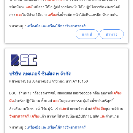
ชนิดมีอ่าง
และ
ไม่มีอ่าง โต๊ะปฏิบัติการติดผนัง โต๊ะปฏิบัติการชิดผนังชนิดมี
อ่าง
และ
ไม่มีอ่าง โต๊ะวาง
เครื่อง
ชั่งน้ำหนัก หน้าโต๊ะหินแกรนิต มีระบบกัน
สะเทือน ห้องปฏิบัติการ
วิทยาศาสตร์
หมวดหมู่
:
เครื่องมือและเครื่องใช้ทางวิทยาศาสตร์
บริษัท เบตเตอร์ ซินดิเคท จำกัด
แขวงบางบอน เขตบางบอน กรุงเทพมหานคร 10150
BSC จำหน่าย กล้องจุลทรรศน์,Trinocular microscope กล้องอุปกรณ์
เครื่อง
มือ
สำหรับปฏิบัติงาน ทั้งแลป
และ
ในอุตสาหกรรม ผู้ผลิตน้ำกลั่นบริสุทธิ์
สำหรับงานวิเคราะห์-วิจัย ผู้นำเข้า
และ
ตัวแทนจำหน่าย
เครื่อง
มือ
อุปกรณ์ด้าน
วิทยาศาสตร์
,
เครื่อง
แก้ว สารเคมีสำหรับห้องปฏิบัติการ, ผลิต
และ
จำหน่าย
เสื้อกาวน์
หมวดหมู่
:
เครื่องมือและเครื่องใช้ทางวิทยาศาสตร์