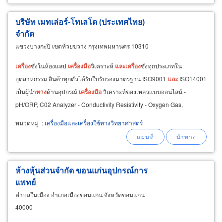
บริษัท เมทเล่อร์-โทเลโด (ประเทศไทย)
จำกัด
แขวงบางกะปิ เขตห้วยขวาง กรุงเทพมหานคร 10310
เครื่อง
ชั่งในห้องแลป
เครื่อง
มือ
วิเคราะห์
และ
เครื่อง
ชั่งทุกประเภทใน
อุตสาหกรรม สินค้าทุกตัวได้รับใบรับรองมาตรฐาน ISO9001
และ
ISO14001
เป็นผู้นำ
ทาง
ด้านอุปกรณ์
เครื่อง
มือ
วิเคราะห์ของเหลวแบบออนไลน์ -
pH/ORP, C02 Analyzer - Conductivity Resistivity - Oxygen Gas,
Dissolved Oxygen INGOLD/THORNTON - Turbidity
หมวดหมู่
:
เครื่องมือและเครื่องใช้ทางวิทยาศาสตร์
ห้างหุ้นส่วนจำกัด ขอนแก่นอุปกรณ์การ
แพทย์
ตำบลในเมือง อำเภอเมืองขอนแก่น จังหวัดขอนแก่น
40000