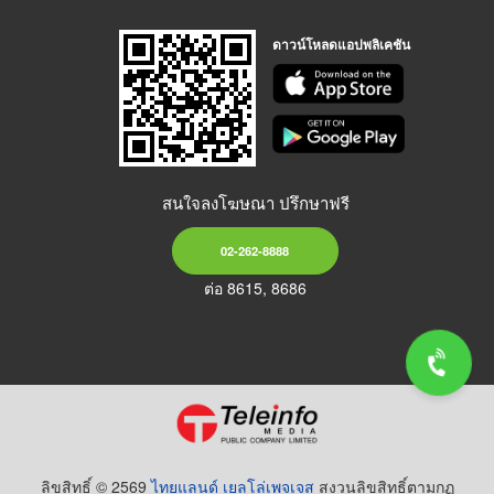
ดาวน์โหลดแอปพลิเคชัน
สนใจลงโฆษณา ปรึกษาฟรี
02-262-8888
ต่อ 8615, 8686
ลิขสิทธิ์ © 2569
ไทยแลนด์ เยลโล่เพจเจส
สงวนลิขสิทธิ์ตามกฏ