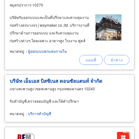
สมุทรปราการ 10270
บริษัทรับออกแบบและเป็นที่ปรึกษาและควบคุมงาน
ก่อสร้างครบวงจร j waymaker co.,ltd. บริการงานที่
ปรึกษาด้านการออกแบบ และรับควบคุมงาน
ก่อสร้างต่างๆ โดยเฉพาะ อาคารสูง โรงงาน ฟูดส์
คอร์ท หมู่บ้านจัดสรร ร้านค้า-ร้านอาหารในห้าง
หมวดหมู่
:
ผู้ออกแบบตกแต่งภายใน
สรรพสินค้า ภัตตาคาร ช็อปร้านค้า โกดัง คลัง
สินค้า ให้บริการสะดวกรวดเร็วในกรุงเทพ จังหวัด
ใกล้เคียง
บริษัท เอ็มเอส บิสซิเนส คอนซัลแตนท์ จำกัด
แขวงสะพานสูง เขตสะพานสูง กรุงเทพมหานคร 10240
รับทำบัญชี,ตรวจสอบบัญชี และให้คำปรึกษา
หมวดหมู่
:
บริการทำบัญชี