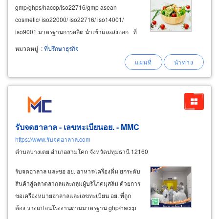
gmp/ghps/haccp/iso22716/gmp asean
cosmetic/ iso22000/ iso22716/ iso14001/
iso9001 มาตรฐานการผลิต นำเข้าและส่งออก ที่
ปรึกษาระบบมาตรฐาน gmp คือ good
หมวดหมู่
:
ที่ปรึกษาธุรกิจ
manufacturing practice หลักเกณฑ์และวิธีการที่ดี
ในการผลิตอาหาร เป็นเกณฑ์หรือข้อกำหนดพื้น
ฐานที่จำเป็นในการผลิตและควบคุมเพื่อให้ผู้ผลิต
ปฏิบัติตามและทำให้สามารถผลิตอาหารได้อย่าง
ปลอดภัย
รับจดฮาลาล - เลขทะเบียนอย. - MMC
https://www.รับจดฮาลาล.com
ตำบลบางเตย อำเภอสามโคก จังหวัดปทุมธานี 12160
รับจดฮาลาล และขอ อย. อาหาร/เครื่องดื่ม ยกระดับ
สินค้าสู่ตลาดสากลและกลุ่มผู้บริโภคมุสลิม ด้วยการ
ขอเครื่องหมายฮาลาลและเลขทะเบียน อย. ที่ถูก
ต้อง วางแปลนโรงงานตามมาตรฐาน ghp/haccp