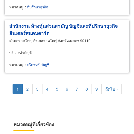
หมวดหมู่
:
ที่ปรึกษาธุรกิจ
สำนักงาน ห้างหุ้นส่วนสามัญ บัญชีและที่ปรึกษาธุรกิจ
อินเตอร์สแตนดาร์ด
ตำบลหาดใหญ่ อำเภอหาดใหญ่ จังหวัดสงขลา 90110
บริการทำบัญชี
หมวดหมู่
:
บริการทำบัญชี
Pagination
Current
1
Page
2
Page
3
Page
4
Page
5
Page
6
Page
7
Page
8
Page
9
Next
ถัดไป ›
page
page
หมวดหมู่ที่เกี่ยวข้อง