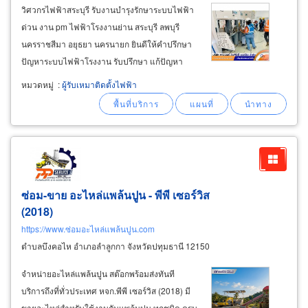
วิศวกรไฟฟ้าสระบุรี รับงานบำรุงรักษาระบบไฟฟ้า
ด่วน งาน pm ไฟฟ้าโรงงานย่าน สระบุรี ลพบุรี
นครราชสีมา อยุธยา นครนายก ยินดีให้คำปรึกษา
ปัญหาระบบไฟฟ้าโรงงาน รับปรึกษา แก้ปัญหา
ระบบไฟฟ้าโรงงาน เบอร์ติดต่อ วิศวกรไฟฟ้า เก่งๆ
หมวดหมู่
:
ผู้รับเหมาติดตั้งไฟฟ้า
ด่วน คุณทศพล โทร. 098-253-6456 งานบำรุง
รักษาหม้อแปลงไฟฟ้า
ซ่อม-ขาย อะไหล่แพล้นปูน - พีพี เซอร์วิส
(2018)
https://www.ซ่อมอะไหล่แพล้นปูน.com
ตำบลบึงคอไห อำเภอลำลูกกา จังหวัดปทุมธานี 12150
จำหน่ายอะไหล่แพล้นปูน สต๊อกพร้อมส่งทันที
บริการถึงที่ทั่วประเทศ หจก.พีพี เซอร์วิส (2018) มี
ขายอะไหล่สำหรับใช้งานกับแพล้นปูน ทุกชนิด ครบ