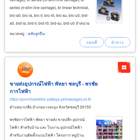
series (lr-slim-line carriage), br linear technical,
brc-a0, brc-la, brc-lr, brc-r0, brc-su, brc-u0, brd-
a0, brd-la, brd-lr, brd-r0, brd-su, brd-u0 จำหน่าย
miniature linear guide คุณภาพดี มีหลายรุ่น ราคา
หมวดหมู่
:
ตลับลูกปืน
ถูก บูชทองเหลืองออยฟรี (oilless
bushing
s
ขายส่งอุปกรณ์ไฟฟ้า พัทยา ชลบุรี - พรชัย
การไฟฟ้า
https://pornchaieletric-pattaya.yellowpages.co.th
ตำบลนาเกลือ อำเภอบางละมุง จังหวัดชลบุรี 20150
พรชัยการไฟฟ้า พัทยา ขายส่ง ขายปลีก อุปกรณ์
ไฟฟ้า สำหรับบ้าน และ โรงงาน อุปกรณ์ไฟฟ้า
สำหรับงานติดตั้งระบบไฟฟ้า โครงการ หมู่บ้าน