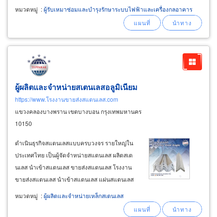
ปัญหาจากสาเหตุต่างๆ ที่อาจนำไปสู่หม้อแปลงไฟ
หมวดหมู่
:
ผู้รับเหมาซ่อมและบำรุงรักษาระบบไฟฟ้าและเครื่องกลอาคาร
ฟ้าระเบิดได้ รับงานด่วนในพื้นที่ พระราม2
สมุทรสาคร สมุทรสงคราม กรุงเทพ นครปฐมและทุก
จังหวัด แก้ปัญหาหม้อแปลงร้อนมากจากการ
โอเวอร์โหลดหรือมีอุณหภูมิสูงมากเกินไป
ผู้ผลิตและจำหน่ายสเตนเลสอลูมิเนียม
https://www.โรงงานขายส่งสแตนเลส.com
แขวงคลองบางพราน เขตบางบอน กรุงเทพมหานคร
10150
ดำเนินธุรกิจสแตนเลสแบบครบวงจร รายใหญ่ใน
ประเทศไทย เป็นผู้จัดจำหน่ายสแตนเลส ผลิตสเต
นเลส นำเข้าสแตนเลส ขายส่งสแตนเลส โรงงาน
ขายส่งสแตนเลส นำเข้าสแตนเลส แผ่นสแตนเลส
ท่อสแตนเลส ม้วนคอยส์สแตนเลส รางรีดสแตนเลส
หมวดหมู่
:
ผู้ผลิตและจำหน่ายเหล็กสเตนเลส
ฉากรีดสแตนเลส ฉากพับสแตนเลส เส้นแบนสแตน
เลส ขายส่งม้วนสแตนเลสและสแตนเลสแผ่นผิว