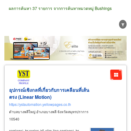
ผลการค้นหา 37 รายการ จากการค้นหาหมวดหมู่ Bushings
ขายส่ง
ขายปลีก
ผู้ผลิต
ตัวแทนจัดจำหน่าย
ผู้ส่งออก/นำเข้า
ธุรกิจบริการ
อุปกรณ์เชิงกลที่เกี่ยวกับการเคลือนที่เส้น
ตรง (Linear Motion)
https://ystautomation.yellowpages.co.th
ตำบลบางพลีใหญ่ อำเภอบางพลี จังหวัดสมุทรปราการ
10540
carriage), br series (r0-slim-line carriage), br