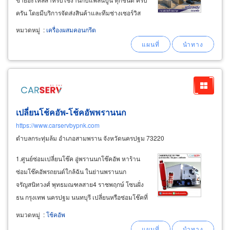
ครัน โดยมีบริการจัดส่งสินค้าและทีมช่างเซอร์วิส
ถอดชิ้นเก่าที่สึกหรอเสื่อมสภาพ-เปลี่ยนใส่อะไหล่ถึง
หมวดหมู่
:
เครื่องผสมคอนกรีต
หน้างานอย่างรวดเร็ว พร้อมรับประกันคุณภาพของ
อะไหล่และผลงานการติดตั้ง
เปลี่ยนโช้คอัพ-โช้คอัพพรานนก
https://www.carservbypnk.com
ตำบลกระทุ่มล้ม อำเภอสามพราน จังหวัดนครปฐม 73220
1.ศูนย์ซ่อมเปลี่ยนโช๊ค อู่พรานนกโช๊คอัพ หาร้าน
ซ่อมโช๊คอัพรถยนต์ใกล้ฉัน ในย่านพรานนก
จรัญสนิทวงศ์ พุทธมณฑลสาย4 ราชพฤกษ์ โซนฝั่ง
ธน กรุงเทพ นครปฐม นนทบุรี เปลี่ยนหรือซ่อมโช๊คที่
ร้านไหนดี หากรถของคุณมีอาการโช๊คอัพเสีย รู้ได้
หมวดหมู่
:
โช้คอัพ
อย่างไรว่าโช๊คอัพ (โช๊คอัพ ช๊อคอัพ) เสื่อมสภาพ