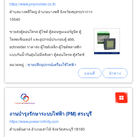
https://www.pnprovider.co.th
ตำบลบางพลีใหญ่ อำเภอบางพลี จังหวัดสมุทรปราการ
10540
ขายส่งตู้คอนโทรล ตู้ไซด์ ตู้คอนซูมเมอร์ยูนิท ตู้
โหลดเซ็นเตอร์ และอุปกรณ์ประกอบตู้ abb,
schneider ราคาส่ง ตู้ไซด์เหล็ก-ตู้ไซด์พลาสติก
แบบกันน้ำกันฝุ่นไม่มีหลังคา ตู้คอนโทรล-ตู้สวิตช์
บอร์ดเปล่า อุปกรณ์ไฟฟ้า mccb, acb, mcbs, clmd,
หมวดหมู่
:
ขายปลีกอุปกรณ์เครื่องใช้ไฟฟ้า
elcb, magnetic contactor, power meter สำหรับ
งานประกอบตู้สวิตช์บอร์ด-ตู้คอนโทรล
งานบำรุงรักษาระบบไฟฟ้า (PM) สระบุรี
https://www.power-infinity.com
ตำบลต้นตาล อำเภอเสาไห้ จังหวัดสระบุรี 18160