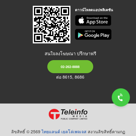
ดาวน์โหลดแอปพลิเคชัน
สนใจลงโฆษณา ปรึกษาฟรี
02-262-8888
ต่อ 8615, 8686
ลิขสิทธิ์ © 2569
ไทยแลนด์ เยลโล่เพจเจส
สงวนลิขสิทธิ์ตามกฏ