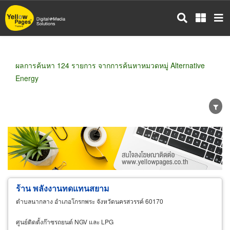
ข้าม
ไป
ยัง
เนื้อหา
หลัก
ผลการค้นหา 124 รายการ จากการค้นหาหมวดหมู่ Alternative
Energy
ขายส่ง
ขายปลีก
ผู้ผลิต
ตัวแทนจัดจำหน่าย
ผู้ส่งออก/นำเข้า
ธุรกิจบริการ
ร้าน พลังงานทดแทนสยาม
ตำบลนากลาง อำเภอโกรกพระ จังหวัดนครสวรรค์ 60170
ศูนย์ติดตั้งก๊าซรถยนต์ NGV และ LPG