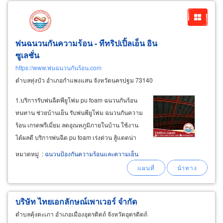
พ่นฉนวนกันความร้อน - ทีทริปเปิ้ลเอ็น อิน
ซูเลชั่น
https://www.พ่นฉนวนกันร้อน.com
ตำบลทุ่งบัว อำเภอกำแพงแสน จังหวัดนครปฐม 73140
1.บริการรับพ่นฉีดพียูโฟม pu foam ฉนวนกันร้อน
ทนทาน ช่วยบ้านเย็น รับพ่นพียูโฟม ฉนวนกันความ
ร้อน เกรดพรีเมี่ยม ลดอุณหภูมิภายในบ้าน ใช้งาน
ได้ผลดี บริการพ่นฉีด pu foam เร่งด่วน สู้แดดน่า
ร้อนเมืองไทย ป้องกันความร้อน และภาวะฮีทส
หมวดหมู่
:
ฉนวนป้องกันความร้อนและความเย็น
โตรก ปรับบ้าน และอาคาร โรงงาน ให้เย็นสบาย
ดับร้อน เห็นผลด้วย pu foam
บริษัท ไทยเอกลักษณ์เพาเวอร์ จำกัด
ตำบลคุ้งตะเภา อำเภอเมืองอุตรดิตถ์ จังหวัดอุตรดิตถ์