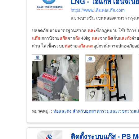
LNG - โอแก๊ส เอ็นจิเนียร
https://www.เดินท่อแก๊ส.com
แขวงบางชัน เขตคลองสามวา กรุง
ปลอดภัย ตามมาตรฐานสากล
และ
ข้อกฎหมาย ใช้บริการ 
แก๊ส
สถานีจ่าย
แก๊ส
จาก
ถัง
48kg
และ
จาก
ถัง
เก็บ
และ
ถัง
จ่า
ส่วน ไล่เช็คระบบ
ท่อ
จ่าย
แก๊ส
และ
อุปกรณ์ความปลอดภัยอย่
หมวดหมู่
:
ท่อและถัง สำหรับอุตสาหกรรมและเวชกรรมแก
ติดตั้งระบบแก๊ส - PS M