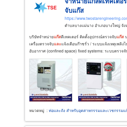
จำหน่ายแก๊สดีเทคเตอร์
จับแก๊ส
https://www.twostarengineering.c
ตำบลบางแม่นาง อำเภอบางใหญ่ จังห
บริษัทจำหน่าย
แก๊ส
ดีเทคเตอร์ ติดตั้งอุปกรณ์ตรวจจับ
แก๊ส
น
เครื่องตรวจจับ
และ
แจ้งเตือนก๊าซรั่ว / ระบบแจ้งเหตุเพลิงไ
อับอากาศ (confined space) fixed systems: ระบบตรวจจั
หมวดหมู่
:
ท่อและถัง สำหรับอุตสาหกรรมและเวชกรรมแก