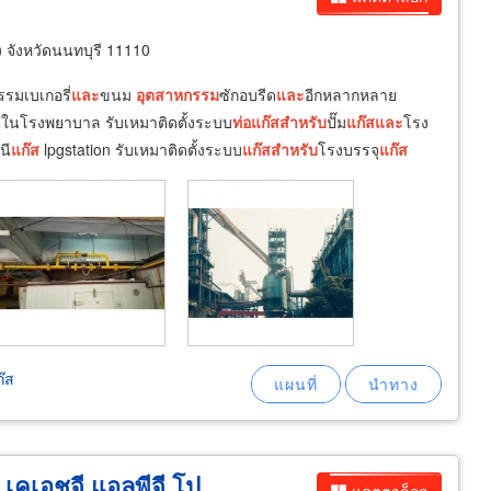
จังหวัดนนทบุรี 11110
รรมเบเกอรี่
และ
ขนม
อุตสาหกรรม
ซักอบรีด
และ
อีกหลากหลาย
นในโรงพยาบาล รับเหมาติดตั้งระบบ
ท่อ
แก๊ส
สำหรับ
ปั๊ม
แก๊ส
และ
โรง
นี
แก๊ส
lpgstation รับเหมาติดตั้งระบบ
แก๊ส
สำหรับ
โรงบรรจุ
แก๊ส
๊ส
- เคเอชจี แอลพีจี โป