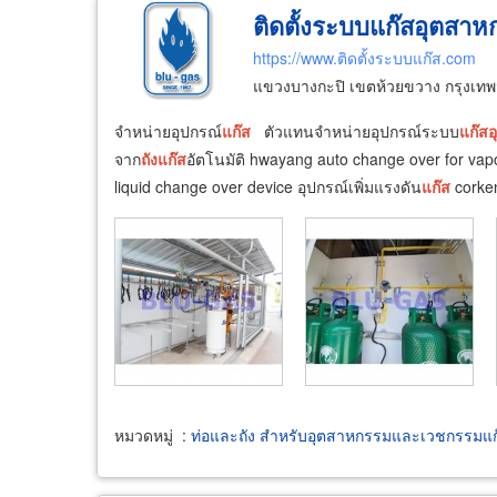
ติดตั้งระบบแก๊สอุตสาห
https://www.ติดตั้งระบบแก๊ส.com
แขวงบางกะปิ เขตห้วยขวาง กรุงเ
จำหน่ายอุปกรณ์
แก๊ส
ตัวแทนจำหน่ายอุปกรณ์ระบบ
แก๊ส
อ
จาก
ถัง
แก๊ส
อัตโนมัติ hwayang auto change over for vapor
liquid change over device อุปกรณ์เพิ่มแรงดัน
แก๊ส
corke
หมวดหมู่
:
ท่อและถัง สำหรับอุตสาหกรรมและเวชกรรมแก