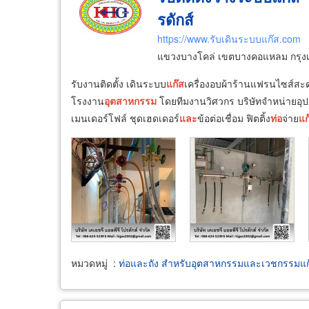
รดักส์
https://www.รับเดินระบบแก๊ส.com
แขวงบางโคล่ เขตบางคอแหลม กรุ
รับงานติดตั้ง เดินระบบ
แก๊ส
เครื่องอบผ้าร้านแฟรนไซส์สะ
โรงงาน
อุตสาหกรรม
โดยทีมงานวิศวกร บริษัทจำหน่ายอุป
เมนเดอร์โฟล์ ชุดเฮดเดอร์
และ
ข้อต่อเชื่อม ฟิตติ้ง
ท่อ
จ่าย
แก
หมวดหมู่
:
ท่อและถัง สำหรับอุตสาหกรรมและเวชกรรมแก