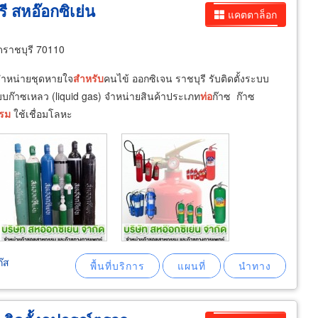
ี สหอ๊อกซิเย่น
แคตตาล็อก
ดราชบุรี 70110
จำหน่ายชุดหายใจ
สำหรับ
คนไข้ ออกซิเจน ราชบุรี รับติดตั้งระบบ
ะบบก๊าซเหลว (liquid gas) จำหน่ายสินค้าประเภท
ท่อ
ก๊าซ ก๊าซ
รม
ใช้เชื่อมโลหะ
๊ส