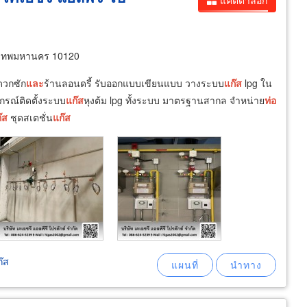
แคตตาล็อก
งเทพมหานคร 10120
ดวกซัก
และ
ร้านลอนดรี้ รับออกแบบเขียนแบบ วางระบบ
แก๊ส
lpg ใน
กรณ์ติดตั้งระบบ
แก๊ส
หุงต้ม lpg ทั้งระบบ มาตรฐานสากล จำหน่าย
ท่อ
๊ส
ชุดสเตชั่น
แก๊ส
๊ส