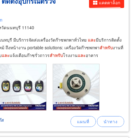
 ติดตั้งอุปกรณ์ตรวจ
แคตตาล็อก
om
วัดนนทบุรี 11140
นทบุรี มีบริการจัดส่งเครื่องวัดก๊าซพกพาทั่วไทย
และ
มีบริการติดตั้ง
หม้ ถึงหน้างาน portable solutions: เครื่องวัดก๊าซพกพา
สำหรับ
งานที่
บ
และ
แจ้งเตือนก๊าซรั่วถาวร
สำหรับ
โรงงาน
และ
อาคาร
๊ส