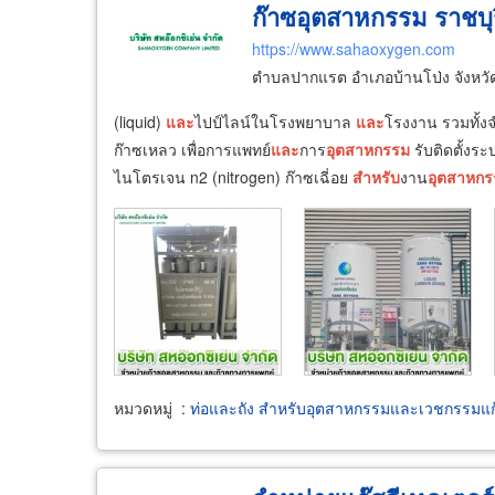
ก๊าซอุตสาหกรรม ราชบุร
https://www.sahaoxygen.com
ตำบลปากแรต อำเภอบ้านโป่ง จังหวั
(liquid)
และ
ไปป์ไลน์ในโรงพยาบาล
และ
โรงงาน รวมทั้ง
ก๊าซเหลว เพื่อการแพทย์
และ
การ
อุตสาหกรรม
รับติดตั้งร
ไนโตรเจน n2 (nitrogen) ก๊าซเฉี่อย
สำหรับ
งาน
อุตสาหกร
หมวดหมู่
:
ท่อและถัง สำหรับอุตสาหกรรมและเวชกรรมแก