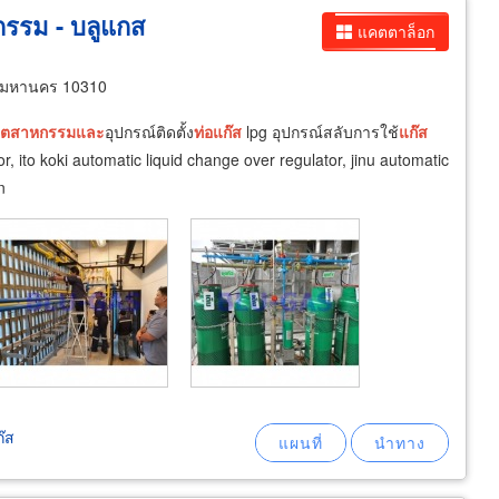
กรรม - บลูแกส
แคตตาล็อก
ทพมหานคร 10310
ุตสาหกรรม
และ
อุปกรณ์ติดตั้ง
ท่อ
แก๊ส
lpg อุปกรณ์สลับการใช้
แก๊ส
, ito koki automatic liquid change over regulator, jinu automatic
n
๊ส