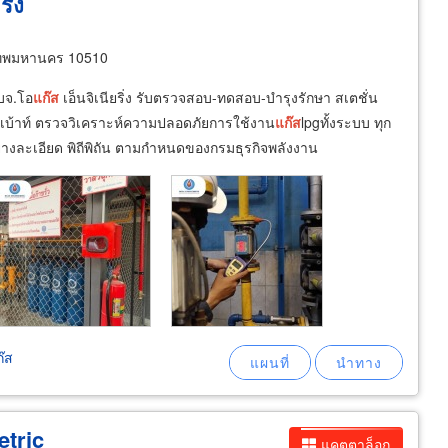
ิ่ง
เทพมหานคร 10510
บจ.โอ
แก๊ส
เอ็นจิเนียริ่ง รับตรวจสอบ-ทดสอบ-บำรุงรักษา สเตชั่น
ยเบ้าท์ ตรวจวิเคราะห์ความปลอดภัยการใช้งาน
แก๊ส
lpgทั้งระบบ ทุก
างละเอียด พิถีพิถัน ตามกำหนดของกรมธุรกิจพลังงาน
๊ส
etric
แคตตาล็อก