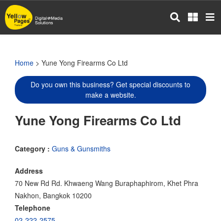
Skip
to
main
content
Home
> Yune Yong Firearms Co Ltd
Do you own this business? Get special discounts to
make a website.
Yune Yong Firearms Co Ltd
Category :
Guns & Gunsmiths
Address
70 New Rd Rd. Khwaeng Wang Buraphaphirom, Khet Phra
Nakhon, Bangkok 10200
Telephone
02-222-2575