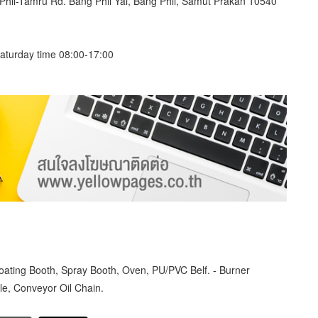
hli-Tamru Rd. Bang Phli Yai, Bang Phli, Samut Prakan 10540
aturday time 08:00-17:00
ating Booth, Spray Booth, Oven, PU/PVC Belf. - Burner
zle, Conveyor Oil Chain.