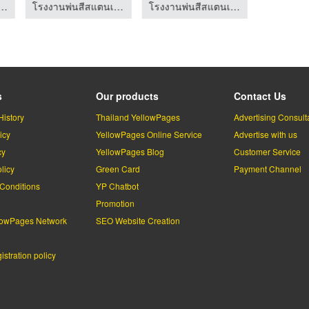
โรงงานผลิตสีผง สีฝุ่น พาวเดอร์โค้ท เคลือบโลหะทุกชนิด
โรงงานพ่นสีสแตนเลส
โรงงานพ่นสีสแตนเลส
s
Our products
Contact Us
History
Thailand YellowPages
Advertising Consult
icy
YellowPages Online Service
Advertise with us
cy
YellowPages Blog
Customer Service
licy
Green Card
Payment Channel
Conditions
YP Chatbot
l
Promotion
lowPages Network
SEO Website Creation
stration policy