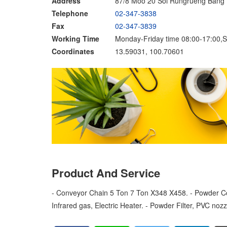
Address
87/8 Moo 20 Soi Rungrueng Bang P
Telephone
02-347-3838
Fax
02-347-3839
Working Time
Monday-Friday time 08:00-17:00,S
Coordinates
13.59031, 100.70601
Product And Service
- Conveyor Chain 5 Ton 7 Ton X348 X458. - Powder Co
Infrared gas, Electric Heater. - Powder Filter, PVC noz