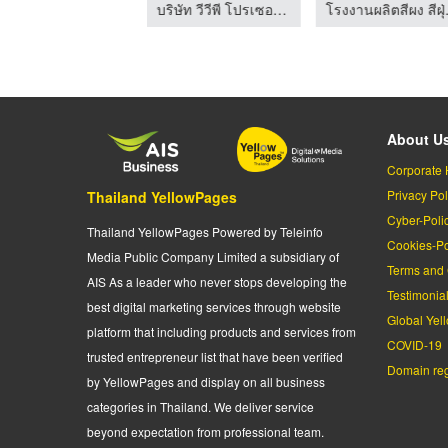
รับพ่นสีพาวเดอร์โค้ท - ดี.ดี.เอฟ คอนสตรัคชั่น แอนด์ เพ้นท์
บริษัท วีวีพี โปรเซอวิสเซส จำกัด
บริษัท วีวีพี โปรเซอวิสเซส จำกัด
About U
Corporate 
Privacy Pol
Thailand YellowPages
Cyber-Poli
Thailand YellowPages Powered by Teleinfo
Cookies-Po
Media Public Company Limited a subsidiary of
Terms and 
AIS As a leader who never stops developing the
Testimonia
best digital marketing services through website
Global Yel
platform that including products and services from
COVID-19
trusted entrepreneur list that have been verified
Domain regi
by YellowPages and display on all business
categories in Thailand. We deliver service
beyond expectation from professional team.