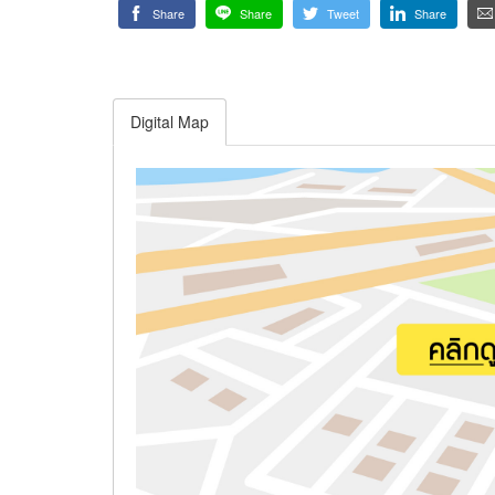
Share
Share
Tweet
Share
Digital Map