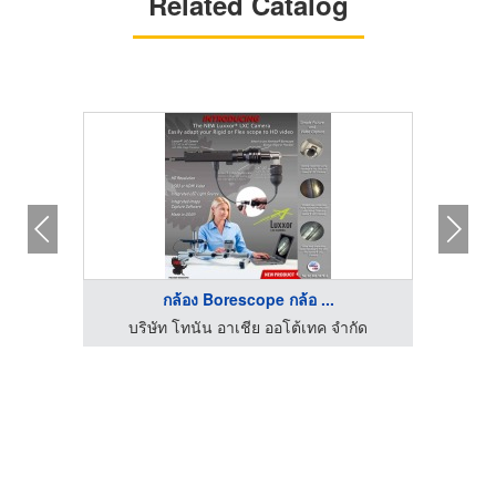
Related Catalog
กล้อง Borescope กล้อ ...
บริษัท โทนัน อาเชีย ออโต้เทค จำกัด
บร