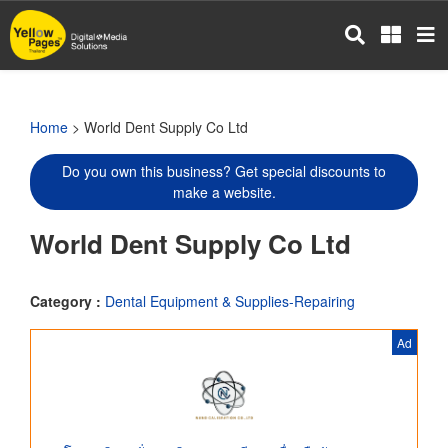
Skip
to
main
content
Home
> World Dent Supply Co Ltd
Do you own this business? Get special discounts to
make a website.
World Dent Supply Co Ltd
Category :
Dental Equipment & Supplies-Repairing
Ad